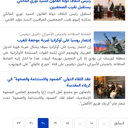
رئيس ائتلاف دولة القانون السيد نوري المالكي
يستقبل نقيب الصحفيين
استقبل رئيس ائتلاف دولة القانون السيد نوري المالكي
بمكتبه إليوم نقيب الصحفيين العراقيين السيد مؤيد اللامي .
الضابط المتقاعد بالجيش الأميركي دانييل ديفيس:
إنتصار روسيا على أوكرانيا ضربة موجعة للغرب
إن انتصار روسيا على أوكرانيا سوف يشكل ضربة قوية للدول
الغربية، والهجوم الذي تشنه القوات المسلحة الأوكرانية على
منطقة كورسك لن يؤدي إلا إلى التعجيل بهزيمة كييف، هذا ما اشار إليه الضابط
المتقاعد بالجيش الأميركي دانييل ديفيس على قناة “جورج غالواي” على اليوتيوب.
عقد اللقاء الدولي “الصمود والاستدامة والصحوة” في
كربلاء المقدسة
بالتعاون مع مجمع أهل البيت (ع) والمجمع العالمي للصحوة
الإسلامية، انعقد لقاء "الصمود والاستدامة والصحوة" تحت
شعار عام "كربلاء طريق الأقصى".
السابق
...
۱۰
...
۱۸
۱۹
۲۰
۲۱
۲۲