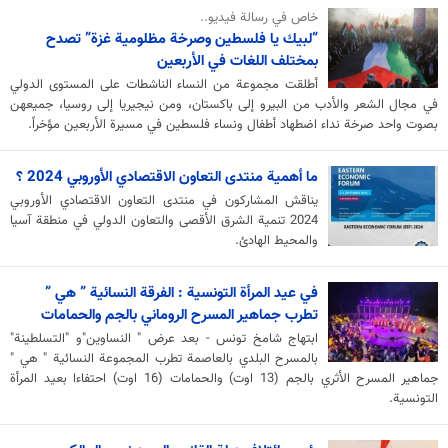
خاص في رسالة فيديو..
“لبيك يا فلسطين وصرخة مظلومية غزة” تصدح
بمختلف اللغات في الأربعين
أطلقت مجموعة من النساء الناشطات على المستوى الدولي
في مجال الشعر والأدب من البيرو إلى باكستان، ومن نيجيريا إلى روسيا، جميعهن
بصوت واحد صرخة نداء اضطهاد أطفال ونساء فلسطين في مسيرة الأربعين مؤخراً.
ما أهمية منتدى التعاون الاقتصادي الأوروبي 2024 ؟
يناقش المشاركون في منتدى التعاون الاقتصادي الأوروبي
2024 تنمية الشرق الأقصى والتعاون الدولي في منطقة آسيا
والمحيط الهادئ.
في عيد المرأة التونسية : الفرقة النسائية ” هي ”
تطرب جماهير المسرح الروماني بالجم والحمامات
ابتهاج شامخ تونس - بعد عرض " النساوين"و "التسلطينة"
بالمسرح البلدي بالعاصمة تطرب المجموعة النسائية " هي "
جماهير المسرح الأثري بالجم (13 اوت) والحمامات (16 اوت) احتفاءا بعيد المرأة
التونسية.