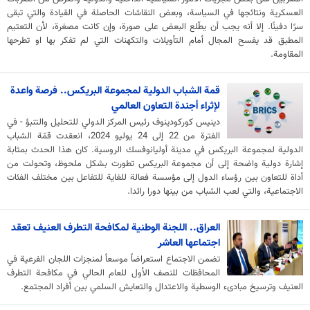
العسكرية ونتائجها في السياسة، وبعض النقاشات الحاصلة في القيادة والتي تبقى
سرًا دفينًا. إلا أنه يجب أن يطّلع البعض على صورة، وإن كانت مصغرة، لأن التعتيم
المطبق قد يفسح المجال أمام التأويلات والتكهنات التي لم تفكر بها او تطرحها
المقاومة.
قمة الشباب الدولية لمجموعة البريكس.. فرصة واعدة
لإثراء أجندة التعاون العالمي
دينيس كوركودينوف رئيس المركز الدولي للتحليل والتنبؤ - في
الفترة من 22 إلى 24 يوليو 2024، انعقدت قمّة الشباب
الدولية لمجموعة البريكس في مدينة أوليانوفسك الروسية. كان هذا الحدث بمثابة
إشارة دولية واضحة إلى أن مجموعة البريكس تطورت بشكل ملحوظ، وتحولت من
أداة للتعاون بين رؤساء الدول إلى مؤسسة فعالة للغاية للتفاعل بين مختلف الفئات
الاجتماعية، والتي لعب الشباب من بينها دورا رائدا.
العراق.. اللجنة الوطنية لمكافحة التطرف العنيف تعقد
اجتماعها العاشر
تضمن الاجتماع استعراضاً موسعاً لمنجزات اللجان الفرعية في
المحافظات للنصف الأول للعام الحالي في مكافحة التطرف
العنيف وترسيخ مبادىء الوسطية والاعتدال والتعايش السلمي بين أفراد المجتمع.