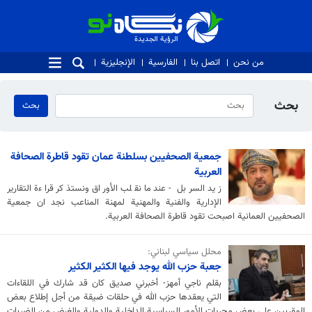
الرؤية الجديدة
الرؤية الجديدة
من نحن
اتصل بنا
الفارسية
الإنجليزية
بحث
جمعية الصحفيين بسلطنة عمان تقود قاطرة الصحافة
العربية
زيد السربل - عندما نقلب الأوراق ونستذكر قراءة التقارير
الإدارية والفنية والمهنية لمهنة المناعب نجد ان جمعية
الصحفيين العمانية اصبحت تقود قاطرة الصحافة العربية.
محلل سياسي لبناني:
جعبة حزب الله يوجد فيها الكثير الكثير
بقلم ناجي أمهز- أخبرني صديق كان قد شارك في اللقاءات
التي يعقدها حزب الله في حلقات ضيقة من أجل إطلاع بعض
المقربين على بعض مجريات الأمور السياسية الداخلية والدولية والغرض من الضربات