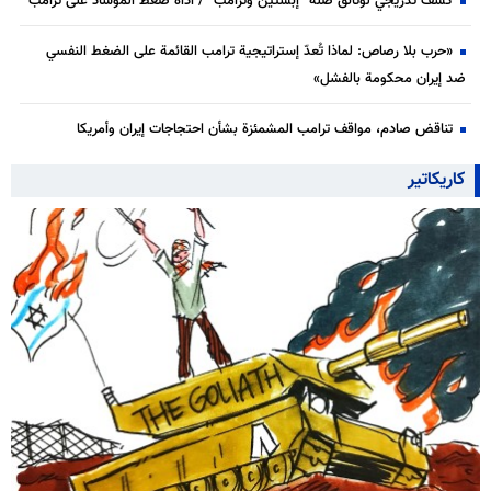
كشف تدريجي لوثائق صلة “إبستين وترامب” / أداة ضغط الموساد على ترامب
«حرب بلا رصاص: لماذا تُعدّ إستراتيجية ترامب القائمة على الضغط النفسي
ضد إيران محكومة بالفشل»
تناقض صادم، مواقف ترامب المشمئزة بشأن احتجاجات إيران وأمريكا
كاريكاتير