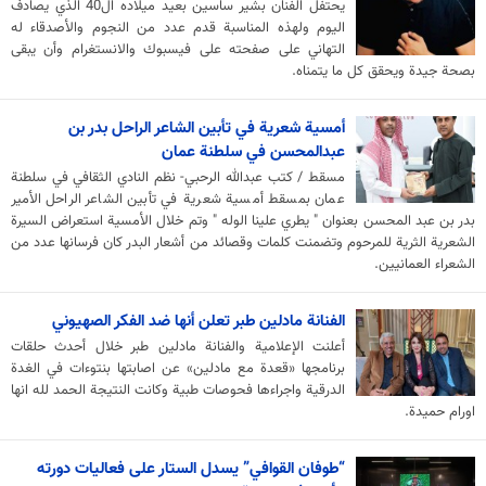
يحتفل الفنان بشير ساسين بعيد ميلاده ال40 الذي يصادف
اليوم ولهذه المناسبة قدم عدد من النجوم والأصدقاء له
التهاني على صفحته على فيسبوك والانستغرام وأن يبقى
بصحة جيدة ويحقق كل ما يتمناه.
أمسية شعرية في تأبين الشاعر الراحل بدر بن
عبدالمحسن في سلطنة عمان
مسقط / كتب عبدالله الرحبي- نظم النادي الثقافي في سلطنة
عمان بمسقط أمسية شعرية في تأبين الشاعر الراحل الأمير
بدر بن عبد المحسن بعنوان " يطري علينا الوله " وتم خلال الأمسية استعراض السيرة
الشعرية الثرية للمرحوم وتضمنت كلمات وقصائد من أشعار البدر كان فرسانها عدد من
الشعراء العمانيين.
الفنانة مادلين طبر تعلن أنها ضد الفكر الصهيوني
أعلنت الإعلامية والفنانة مادلين طبر خلال أحدث حلقات
برنامجها «قعدة مع مادلين» عن اصابتها بنتوءات في الغدة
الدرقية واجراءها فحوصات طبية وكانت النتيجة الحمد لله انها
اورام حميدة.
“طوفان القوافي” يسدل الستار على فعاليات دورته