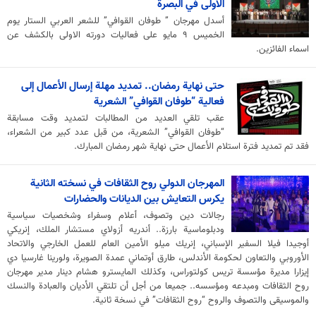
الأولى في البصرة
أسدل مهرجان ” طوفان القوافي” للشعر العربي الستار يوم
الخميس ٩ مايو على فعاليات دورته الاولى بالكشف عن
اسماء الفائزين.
حتى نهاية رمضان.. تمديد مهلة إرسال الأعمال إلى
فعالية “طوفان القوافي” الشعرية
عقب تلقي العديد من المطالبات لتمديد وقت مسابقة
“طوفان القوافي” الشعرية، من قبل عدد كبير من الشعراء،
فقد تم تمديد فترة استلام الأعمال حتى نهاية شهر رمضان المبارك.
المهرجان الدولي روح الثقافات في نسخته الثانية
يكرس التعايش بين الديانات والحضارات
رجالات دين وتصوف، أعلام وسفراء وشخصيات سياسية
ودبلوماسية بارزة.. أندريه أزولاي مستشار الملك، إنريكي
أوجيدا فيلا السفير الإسباني، إنريك ميلو الأمين العام للعمل الخارجي والاتحاد
الأوروبي والتعاون لحكومة الأندلس، طارق أوتماني عمدة الصويرة، ولورينا غارسيا دي
إيزارا مديرة مؤسسة تريس كولتوراس، وكذلك المايسترو هشام دينار مدير مهرجان
روح الثقافات ومبدعه ومؤسسه.. جميعا من أجل أن تلتقي الأديان والعبادة والنسك
والموسيقى والتصوف والروح “روح الثقافات” في نسخة ثانية.