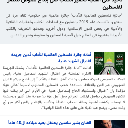
لفلسطين
"جائزة فلسطين العالمية للآداب" جائزة عالمية غير حكومية تقام مرة كل
سنتين، تأسّست عام 2019 بالتعاون مع اتحادات الكتاب والنقابات الثقافية
والأدبية في بعض الدول الإسلامية ودول أخرى، وهدفها التعريف بالكتب
الأدبية المنشورة في العالم حول قضية فلسطين والمقاومة وتحرير القدس.
أمانة جائزة فلسطين العالمية للأداب تُدين جريمة
اغتيال الشهيد هنية
ادانت “أمانة جائزة فلسطين العالمية للأداب”، بشدة، الجريمة
النكراء المتمثلة في اغتيال الشهيد اسماعيل هنية، رئيس
المكتب السياسي لحركة حماس، ودعت “أهل الثقافة والأدب” إلى فضح جرائم الكيان
الصهيوني عبر الفن والثقافة لمساعدة شعب فلسطين المظلوم، لاسيما أهالي غزة؛
مؤكدة بان “اغتيال واستشهاد الحاج إسماعيل هنية، في الأيام التي لم ينفك فيها
الكيان الصهيوني يواصل ارتكاب الجرائم بحق أهل غزة بلا هوادة منذ أشهر وبوحشية
لا توصف، يكشف أهمية رسالة اصحاب الثقافة والأدب والإعلام والفن أكثر من أي
وقت مضى، ويضع عبئا ثقيلا على عاتق هذه الفئة الواعية”.
الفنان بشير ساسين يحتفل بعيد ميلاده ال40 عاماً