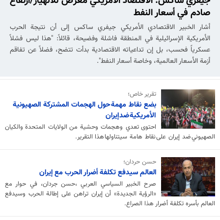
جيفري ساكس: الاقتصاد الأمريكي مُعرّض للانهيار/ارتفاع
صادم في أسعار النفط
أشار الخبير الاقتصادي الأمريكي جيفري ساكس إلى أن نتيجة الحرب
الأمريكية الإسرائيلية في المنطقة فاشلة وفضيحة، قائلاً: "هذا ليس فشلاً
عسكرياً فحسب، بل إن تداعياته الاقتصادية بدأت تتضح، فضلاً عن تفاقم
أزمة الأسعار العالمية، وخاصة أسعار النفط".
تقرير خاص؛
بضع نقاط مهمة حول الهجمات المشتركة الصهيونية
الأمريكية ضد إيران
احتوی تعدي وهجمات وحشية من الولايات المتحدة والکیان
الصهيوني ضد إيران على نقاط هامة سيتناولها هذا التقرير.
حسن حردان؛
العالم سيدفع تكلفة أضرار الحرب مع إيران
صرح الخبير السياسي العربي ،حسن جردان، في حوار مع
«الرؤية الجديدة» أن إيران تراهن على إطالة الحرب وسيدفع
العالم بأسره تكلفة أضرار هذا الصراع.