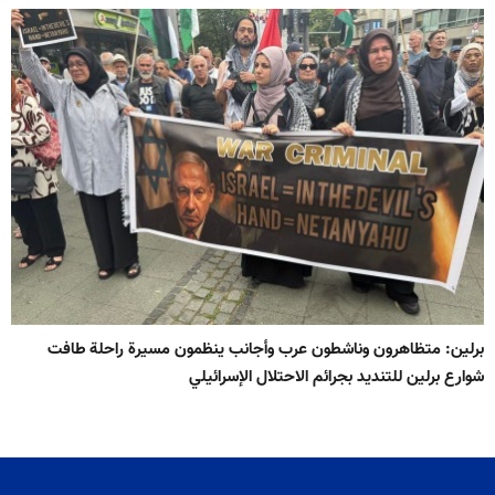
برلين: متظاهرون وناشطون عرب وأجانب ينظمون مسيرة راحلة طافت
شوارع برلين للتنديد بجرائم الاحتلال الإسرائيلي