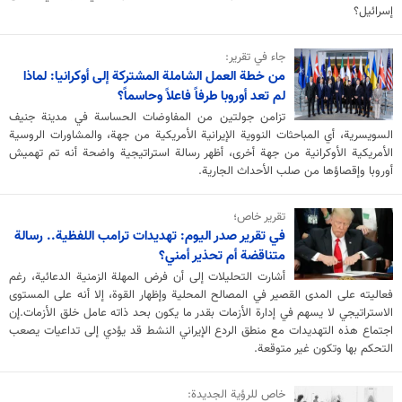
إسرائيل؟
جاء في تقرير:
من خطة العمل الشاملة المشتركة إلى أوكرانيا: لماذا
لم تعد أوروبا طرفاً فاعلاً وحاسماً؟
تزامن جولتين من المفاوضات الحساسة في مدينة جنيف
السويسرية، أي المباحثات النووية الإيرانية الأمريكية من جهة، والمشاورات الروسية
الأمريكية الأوكرانية من جهة أخرى، أظهر رسالة استراتيجية واضحة أنه تم تهميش
أوروبا وإقصاؤها من صلب الأحداث الجارية.
تقرير خاص؛
في تقرير صدر اليوم: تهديدات ترامب اللفظية.. رسالة
متناقضة أم تحذير أمني؟
أشارت التحليلات إلى أن فرض المهلة الزمنية الدعائية، رغم
فعاليته على المدى القصير في المصالح المحلية وإظهار القوة، إلا أنه على المستوى
الاستراتيجي لا يسهم في إدارة الأزمات بقدر ما يكون بحد ذاته عامل خلق الأزمات.إن
اجتماع هذه التهديدات مع منطق الردع الإيراني النشط قد يؤدي إلى تداعيات يصعب
التحكم بها وتكون غير متوقعة.
خاص للرؤية الجديدة: