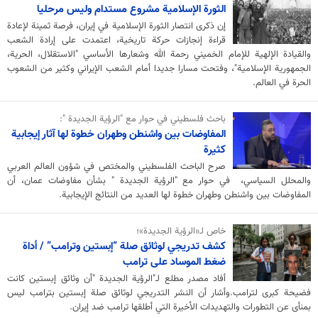
الثورة الإسلامية مشروع مستدام وليس مرحليا
إن ذكرى انتصار الثورة الإسلامية في إيران، فرصة ثمينة لإعادة
قراءة إنجازات حركة تاريخية، اعتمدت على إرادة الشعب
والقيادة الإلهية للإمام الخميني رحمة الله وشعارها الأساسي "الاستقلال، الحرية،
الجمهورية الإسلامية"، وفتحت مسارا جديدا أمام الشعب الإيراني وكثير من الشعوب
الحرة في العالم.
باحث فلسطيني في حوار مع "الرؤية الجديدة ":
المفاوضات بين واشنطن وطهران خطوة لها آثار إيجابية
كثيرة
صرح الباحث الفلسطيني والمختص في شؤون العالم العربي
والمحلل السياسي، في حوار مع "الرؤية الجديدة " بشأن مفاوضات عمان، أن
المفاوضات بين واشنطن وطهران خطوة لها العديد من النتائج الإيجابية.
خاص لـ«الرؤية الجديدة»؛
كشف تدريجي لوثائق صلة “إبستين وترامب” / أداة
ضغط الموساد على ترامب
أفاد مصدر مطلع لـ"الرؤية الجديدة "أن وثائق إبستين كانت
فضيحة كبرى لترامب.وأشار أن النشر التدريجي لوثائق صلة إبستين بترامب ليس
بمنأى عن التطورات والتهديدات الأخيرة التي أطلقها ترامب ضد إيران.