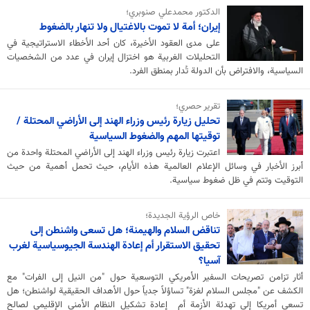
الدکتور محمدعلي صنوبري؛
إيران؛ أمة لا تموت بالاغتيال ولا تنهار بالضغوط
على مدى العقود الأخيرة، كان أحد الأخطاء الاستراتيجية في
التحليلات الغربية هو اختزال إيران في عدد من الشخصيات
السياسية، والافتراض بأن الدولة تُدار بمنطق الفرد.
تقرير حصري؛
تحليل زيارة رئيس وزراء الهند إلى الأراضي المحتلة /
توقيتها المهم والضغوط السياسية
اعتبرت زيارة رئيس وزراء الهند إلى الأراضي المحتلة واحدة من
أبرز الأخبار في وسائل الإعلام العالمية هذه الأيام، حيث تحمل أهمية من حيث
التوقيت وتتم في ظل ضغوط سياسية.
خاص الرؤية الجديدة؛
تناقض السلام والهيمنة؛ هل تسعى واشنطن إلى
تحقيق الاستقرار أم إعادة الهندسة الجيوسياسية لغرب
آسيا؟
أثار تزامن تصريحات السفير الأمريكي التوسعية حول "من النيل إلى الفرات" مع
الكشف عن "مجلس السلام لغزة" تساؤلاً جدياً حول الأهداف الحقيقية لواشنطن؛ هل
تسعى أمريكا إلى تهدئة الأزمة أم إعادة تشكيل النظام الأمني الإقليمي لصالح