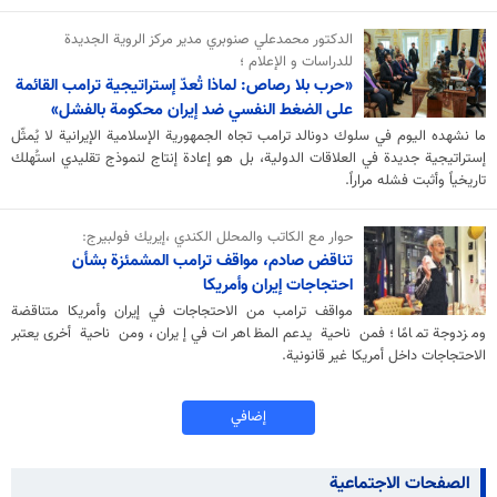
الدکتور محمدعلي صنوبري مدير مركز الروية الجديدة
للدراسات و الإعلام ؛
«حرب بلا رصاص: لماذا تُعدّ إستراتيجية ترامب القائمة
على الضغط النفسي ضد إيران محكومة بالفشل»
ما نشهده اليوم في سلوك دونالد ترامب تجاه الجمهورية الإسلامية الإيرانية لا يُمثّل
إستراتيجية جديدة في العلاقات الدولية، بل هو إعادة إنتاج لنموذج تقليدي استُهلك
تاريخياً وأثبت فشله مراراً.
حوار مع الكاتب والمحلل الكندي ،إيريك فولبيرج:
تناقض صادم، مواقف ترامب المشمئزة بشأن
احتجاجات إيران وأمريكا
مواقف ترامب من الاحتجاجات في إيران وأمريكا متناقضة
ومزدوجة تمامًا؛ فمن ناحية يدعم المظاهرات في إيران، ومن ناحية أخرى يعتبر
الاحتجاجات داخل أمريكا غير قانونية.
إضافي
الصفحات الاجتماعية