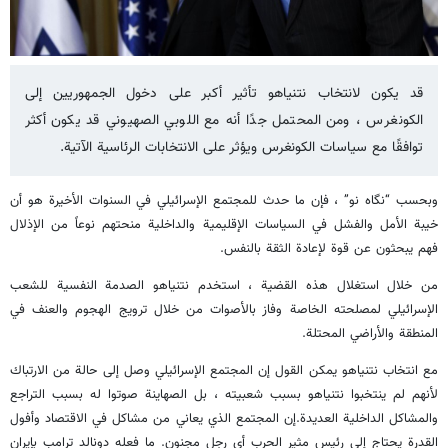
قد يكون لانتخاب نتنياهو تأثير أكبر على دخول الجمهوريين إلى
الكونغرس ، ومن المحتمل جدًا أنه مع اللوبي الصهيوني قد يكون أكثر
توافقًا مع سياسات الكونغرس ويؤثر على الانتخابات الرئاسية الآتية.
وبحسب “نگاه نو” ، فإن ما حدث للمجتمع الإسرائيلي في السنوات الأخيرة هو أن
خيبة الأمل والفشل في السياسات الإقليمية والداخلية منحتهم نوعاً من الإذلال
فهم يبحثون عن قوة لإعادة الثقة بالنفس.
من خلال استغلال هذه القضية ، استخدم نتنياهو الصدمة النفسية للشعب
الإسرائيلي لمصلحته الخاصة وفاز بالأصوات من خلال ترويج الهجوم والعنف في
المنطقة والأراضي المحتلة.
مع انتخاب نتنياهو يمكن القول إن المجتمع الإسرائيلي وصل إلى حالة من الارتباك
لأنهم لم ينتخبوا نتنياهو بسبب شعبيته ، بل الصهاينة صوتوا له بسبب التراجع
والمشاكل الداخلية العديدة.إن المجتمع الذي يعاني من مشاكل في الاقتصاد وأفول
القدرة يحتاج إلى رئيس مثير الحرب أي رجل مجنون. ما فعله دونالد ترامب بإيران