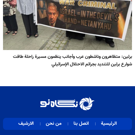
برلين: متظاهرون وناشطون عرب وأجانب ينظمون مسيرة راحلة طافت
شوارع برلين للتنديد بجرائم الاحتلال الإسرائيلي
الرئيسية
اتصل بنا
من نحن
الارشيف