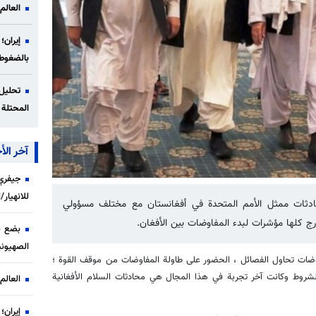
العالم
إيران؛
بالضغوط
تحليل 
المحتلة 
آخر الأخ
جيفري 
للانهيار
حادثات ممثل الأمم المتحدة في أفغانستان مع مختلف مسؤولي
 كلها مؤشرات لبدء المفاوضات بين الأفغان.
بضع ن
الصهيوني
اوضات تحاول الفصائل ، الحضور على طاولة المفاوضات من موقف القوة ؛
شروط وكانت آخر تجربة في هذا المجال هي محادثات السلام الأفغانية
العالم
إيران؛