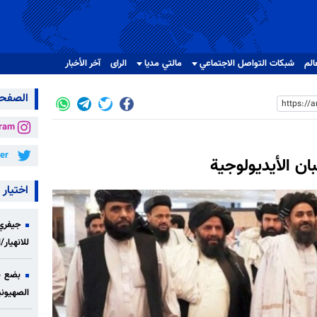
الم
شبکات التواصل الاجتماعي
مالتي مدیا
الرای
آخر الأخبار
الصفحا
gram
ter
ن الأيديولوجية
اختيار 
جيفري 
للانهيار
بضع ن
الصهيوني