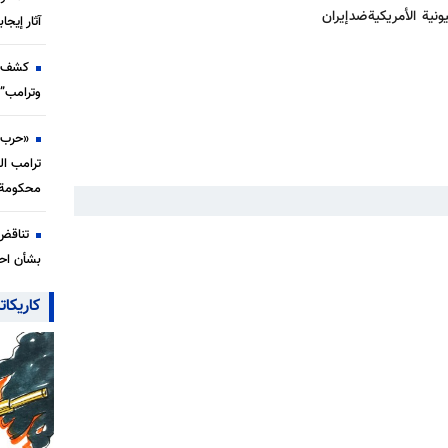
ة الأمريكية ضد إيران
آثار إيجا
كشف ت
وترامب” 
«حرب ب
ترامب ال
محكومة 
تناقض
بشأن احت
كاريكات