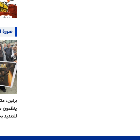
صورة ا
برلين: م
ينظمون مس
للتنديد بج