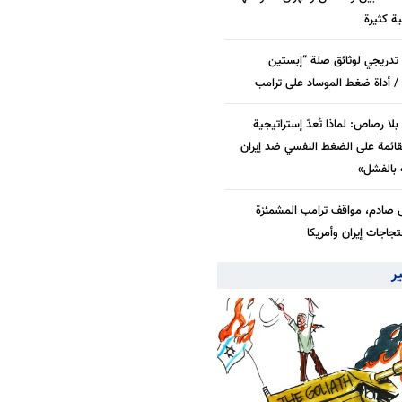
بية كثيرة
دريجي لوثائق صلة “إبستين
/ أداة ضغط الموساد على ترامب
لا رصاص: لماذا تُعدّ إستراتيجية
قائمة على الضغط النفسي ضد إيران
بالفشل»
 صادم، مواقف ترامب المشمئزة
جاجات إيران وأمريكا
ير