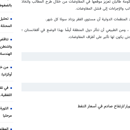
مة طالبان تعزيز موقعها في المفاوضات من خلال طرح المطالب واتخاذ
بالضغوط
طالب والإجراءات إلى فشل المفاوضات.
تحليل 
المنظمات الدولية أن مستوى الفقر يزداد سوءًا كل شهر.
المحتلة 
ة ، ومن الطبيعي أن تتأثر دول المنطقة أيضًا بهذا الوضع في أفغانستان ؛
 يكون لها تأثير على أطراف المفاوضات.
تناقض
واشنطن إ
الهندسة 
من خط
أوكرانيا:
في تقر
اللفظية.
ار/ارتفاع صادم في أسعار النفط
الثور
مرحليا
المفا