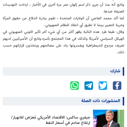
وتابع أنه منذ أن جرى ذكر اسم إلهان عمر مرة أخرى في الأخبار ، ازدادت التهديدات
العنيفة ضدها.
كما أكد محمد العاصي أن الولايات المتحدة ، تقوم ببادرة الدفاع عن حقوق المرأة
وحرية التعبير بينما لا تطيق أي انتقاد للنظام الصهيوني.
وقال: طبعا طرد هذه النائبة يظهر أكثر من أي شيء آخر تأثير اللوبي الصهيوني في
الهيكل السياسي لأمريكا وكذلك في هذا المجتمع بأسره.وتابع أن الأميركيين لديهم
تعريف مزدوج للديمقراطية ويفسرونها بناء على مصالحهم ويتخذون قراراتهم حسب
ذلك.
شارك
المنشورات ذات الصلة
جيفري ساكس: الاقتصاد الأمريكي مُعرّض للانهيار/
ارتفاع صادم في أسعار النفط