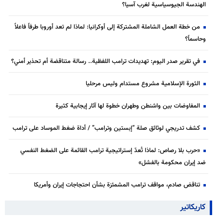
الهندسة الجيوسياسية لغرب آسيا؟
من خطة العمل الشاملة المشتركة إلى أوكرانيا: لماذا لم تعد أوروبا طرفاً فاعلاً
وحاسماً؟
في تقرير صدر اليوم: تهديدات ترامب اللفظية.. رسالة متناقضة أم تحذير أمني؟
الثورة الإسلامية مشروع مستدام وليس مرحليا
المفاوضات بين واشنطن وطهران خطوة لها آثار إيجابية كثيرة
كشف تدريجي لوثائق صلة “إبستين وترامب” / أداة ضغط الموساد على ترامب
«حرب بلا رصاص: لماذا تُعدّ إستراتيجية ترامب القائمة على الضغط النفسي
ضد إيران محكومة بالفشل»
تناقض صادم، مواقف ترامب المشمئزة بشأن احتجاجات إيران وأمريكا
كاريكاتير