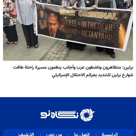
برلين: متظاهرون وناشطون عرب وأجانب ينظمون مسيرة راحلة طافت
شوارع برلين للتنديد بجرائم الاحتلال الإسرائيلي
الرئيسية
اتصل بنا
من نحن
الارشيف