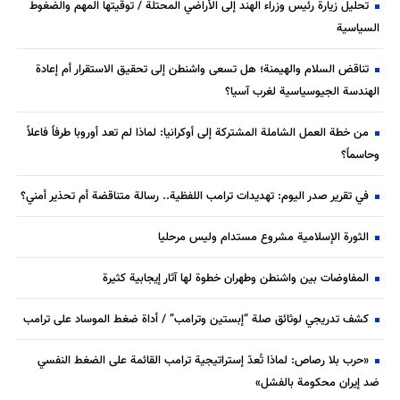
تحليل زيارة رئيس وزراء الهند إلى الأراضي المحتلة / توقيتها المهم والضغوط
السياسية
تناقض السلام والهيمنة؛ هل تسعى واشنطن إلى تحقيق الاستقرار أم إعادة
الهندسة الجيوسياسية لغرب آسيا؟
من خطة العمل الشاملة المشتركة إلى أوكرانيا: لماذا لم تعد أوروبا طرفاً فاعلاً
وحاسماً؟
في تقرير صدر اليوم: تهديدات ترامب اللفظية.. رسالة متناقضة أم تحذير أمني؟
الثورة الإسلامية مشروع مستدام وليس مرحليا
المفاوضات بين واشنطن وطهران خطوة لها آثار إيجابية كثيرة
كشف تدريجي لوثائق صلة “إبستين وترامب” / أداة ضغط الموساد على ترامب
«حرب بلا رصاص: لماذا تُعدّ إستراتيجية ترامب القائمة على الضغط النفسي
ضد إيران محكومة بالفشل»