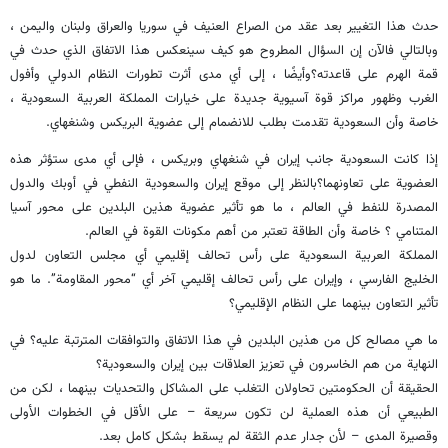
حدث هذا التغيير بعد عقد من الصراع العنيف في سوريا والعراق ولبنان واليمن ،
وبالتالي فالآن إن السؤال المطروح هو كيف سينعكس هذا الاتفاق الذي حدث في
قمة الهرم على قاعدته؟وأيضًا ، إلى أي مدى أثرت تطورات النظام الدولي وأفول
الغرب وظهور مراكز قوة آسيوية جديدة على خيارات المملكة العربية السعودية ،
خاصة وأن السعودية تقدمت بطلب للانضمام إلى عضوية البريكس وشنغهاي.
إذا كانت السعودية جانب إيران في شنغهاي وبريكس ، فإلى أي مدى ستؤثر هذه
العضوية على تعاونهما؟بالنظر إلى موقع إيران والسعودية النفطي في أوبك والدول
المصدرة للنفط في العالم ، ما هو تأثير عضوية هذين البلدين على محور آسيا
المتنامي ؟ خاصة وأن الطاقة تعتبر من أهم مكونات القوة في العالم.
المملكة العربية السعودية على رأس تحالف إقليمي أي مجلس التعاون لدول
الخليج الفارسي ، وإيران على رأس تحالف إقليمي آخر أي “محور المقاومة”. ما هو
تأثير التعاون بينهما على النظام الإقليمي؟
ما هي مصالح كل من هذين البلدين في هذا الاتفاق والتوافقات المترتبة عليه؟ في
النهاية من هم الخاسرون في تعزيز العلاقات بين إيران والسعودية؟
الحقيقة أن الحكومتين تحاولان التغلب على المشاكل والتحديات بينهما ، لكن من
الطبيعي أن هذه العملية لن تكون سريعة – على الأقل في الخطوات الأولى
وقصيرة المدى – لأن جدار عدم الثقة لم يسقط بشكل كامل بعد.