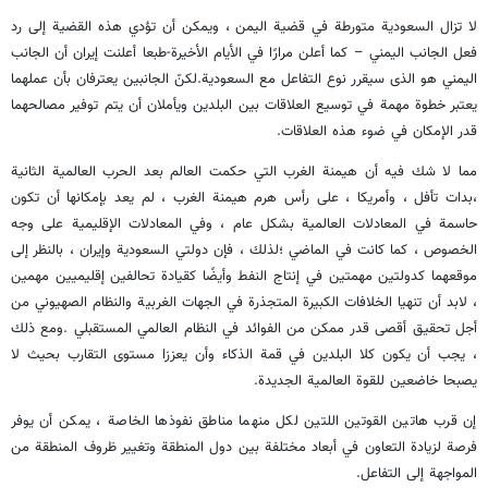
لا تزال السعودية متورطة في قضية اليمن ، ويمكن أن تؤدي هذه القضية إلى رد
فعل الجانب اليمني – كما أعلن مرارًا في الأيام الأخيرة-طبعا أعلنت إيران أن الجانب
اليمني هو الذی سيقرر نوع التفاعل مع السعودية.لكنّ الجانبین يعترفان بأن عملهما
يعتبر خطوة مهمة في توسيع العلاقات بين البلدين ويأملان أن يتم توفير مصالحهما
قدر الإمكان في ضوء هذه العلاقات.
مما لا شك فيه أن هيمنة الغرب التي حكمت العالم بعد الحرب العالمية الثانية
،بدات تأفل ، وأمريكا ، على رأس هرم هيمنة الغرب ، لم يعد بإمكانها أن تكون
حاسمة في المعادلات العالمية بشكل عام ، وفي المعادلات الإقليمية على وجه
الخصوص ، كما كانت في الماضي ؛لذلك ، فإن دولتي السعودية وإيران ، بالنظر إلى
موقعهما كدولتين مهمتين في إنتاج النفط وأيضًا كقيادة تحالفين إقليميين مهمين
، لابد أن تنهيا الخلافات الكبيرة المتجذرة في الجهات الغربية والنظام الصهيوني من
أجل تحقيق أقصى قدر ممكن من الفوائد في النظام العالمي المستقبلي .ومع ذلك
، يجب أن يكون كلا البلدين في قمة الذكاء وأن يعززا مستوى التقارب بحيث لا
يصبحا خاضعين للقوة العالمية الجديدة.
إن قرب هاتين القوتين اللتين لكل منهما مناطق نفوذها الخاصة ، يمكن أن يوفر
فرصة لزيادة التعاون في أبعاد مختلفة بين دول المنطقة وتغيير ظروف المنطقة من
المواجهة إلى التفاعل.