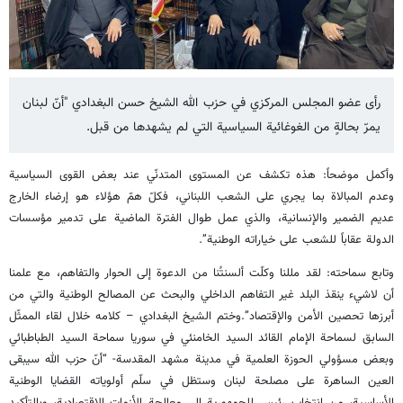
رأى عضو المجلس المركزي في حزب الله الشيخ حسن البغدادي "أنّ لبنان
يمرّ بحالةٍ من الغوغائية السياسية التي لم يشهدها من قبل.
وأكمل موضحاً: هذه تكشف عن المستوى المتدنّي عند بعض القوى السياسية
وعدم المبالاة بما يجري على الشعب اللبناني، فكلّ همّ هؤلاء هو إرضاء الخارج
عديم الضمير والإنسانية، والذي عمل طوال الفترة الماضية على تدمير مؤسسات
الدولة عقاباً للشعب على خياراته الوطنية”.
وتابع سماحته: لقد مللنا وكلّت ألسنتُنا من الدعوة إلى الحوار والتفاهم، مع علمنا
أن لاشيء ينقذ البلد غير التفاهم الداخلي والبحث عن المصالح الوطنية والتي من
أبرزها تحصين الأمن والإقتصاد”.وختم الشيخ البغدادي – كلامه خلال لقاء الممثّل
السابق لسماحة الإمام القائد السيد الخامنئي في سوريا سماحة السيد الطباطبائي
وبعض مسؤولي الحوزة العلمية في مدينة مشهد المقدسة- “أنّ حزب الله سيبقى
العين الساهرة على مصلحة لبنان وستظل في سلّم أولوياته القضايا الوطنية