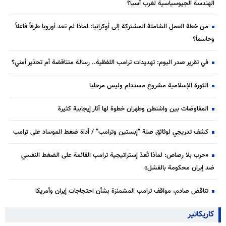
الهندسة الجيوسياسية لغرب آسيا؟
من خطة العمل الشاملة المشتركة إلى أوكرانيا: لماذا لم تعد أوروبا طرفاً فاعلاً
وحاسماً؟
في تقرير صدر اليوم: تهديدات ترامب اللفظية.. رسالة متناقضة أم تحذير أمني؟
الثورة الإسلامية مشروع مستدام وليس مرحليا
المفاوضات بين واشنطن وطهران خطوة لها آثار إيجابية كثيرة
كشف تدريجي لوثائق صلة “إبستين وترامب” / أداة ضغط الموساد على ترامب
«حرب بلا رصاص: لماذا تُعدّ إستراتيجية ترامب القائمة على الضغط النفسي
ضد إيران محكومة بالفشل»
تناقض صادم، مواقف ترامب المشمئزة بشأن احتجاجات إيران وأمريكا
كاريكاتير