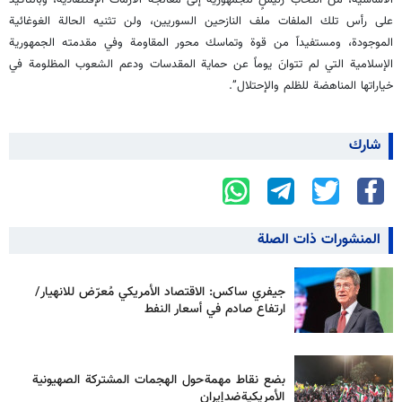
الأساسية، من انتخاب رئيسٍ للجمهورية إلى معالجة الأزمات الإقتصادية، وبالتأكيد
على رأس تلك الملفات ملف النازحين السوريين، ولن تثنيه الحالة الغوغائية
الموجودة، ومستفيداّ من قوة وتماسك محور المقاومة وفي مقدمته الجمهورية
الإسلامية التي لم تتوانَ يوماً عن حماية المقدسات ودعم الشعوب المظلومة في
خياراتها المناهضة للظلم والإحتلال”.
شارك
المنشورات ذات الصلة
جيفري ساكس: الاقتصاد الأمريكي مُعرّض للانهيار/
ارتفاع صادم في أسعار النفط
بضع نقاط مهمة حول الهجمات المشتركة الصهيونية
الأمريكية ضد إيران