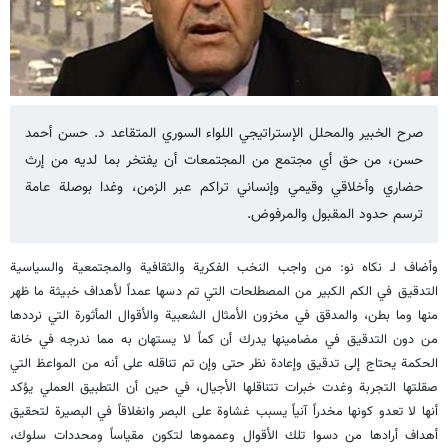
صرح الخبير والمحلل الإستراتيجي اللواء السوري المتقاعد د. حسن أحمد
حسن، من حق أي مجتمع من المجتمعات أن يفتخر بما لديه من إرث
حضاري وأخلاقي وقيمي وإنساني تراكم عبر الزمن، وغدا بوصلة عامة
ترسم حدود المقبول والمرفوض.
وأضاف لـ نكاه نو: من واجب النخب الفكرية والثقافية والمجتمعية والسياسية
التدقيق في الكم الكبير من المصطلحات التي تم دسها عمداً لأهداف خبيثة ما ظهر
منها وما بطن، والمدقق في مخزون الأمثال الشعبية والأقوال المأثورة التي نرددها
من دون التدقيق في مضامينها يدرك أن كماً لا يستهان به مما ندرجه في خانة
الحكمة يحتاج إلى تدقيق وإعادة نظر حتى وإن تم تناقله على أنه من المواعظ التي
صقلتها التجربة وغدت خبرات تتناقلها الأجيال، في حين أن التطبيق العملي يؤكد
أنها لا تعدو كونها مخدراً آنياً يسبب غشاوة على البصر وانغلاقاً في البصيرة لتحقيق
أهداف أرادها من دسوا تلك الأقوال وعمموها لتكون مقياساً ومحددات سلوك،