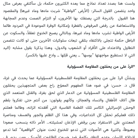
ولست هنا بصدد تعداد نماذج مما يعده الكثيرون حكمة، بل سأكتفي بعرض مثال
واحد يتضمن القول السائر: (الأرض “الواطية” شربت ماءها وماء غيرها) والمقصود
هنا القبول بالدرجة التي يصنفك بها الآخرون، أو التزام الصمت وعدم المجابهة
والاستعاضة عن رفض المرفوض بالفطرة بإمكانية الوفرة الموعودة في المردود طالما
الأرض الواطية تشرب ماءها وماء غيرها، وبالتالي يصبح الخنوع تعقلاً، والسكوت عن
الباطل حكمة تتجلى بالاكتفاء بتلقي تبعات سلوكيات الآخرين حتى لو كانت تتضمن
التطاول والاعتداء على الأفراد أو الشعوب والدول، وهذا يذكرنا بقول مشابه (اليد
التي لا تستطيع مواجهتها “بوسها” ـــ يعني قبّلها ـــ وادع عليها بالكسر).
*الردّ على من يحمّلون المقاومة المسؤولية
وبشأن الردّ على من يحمّلون المقاومة الفلسطينية المسؤولية عما يحدث في غزة،
قال د. حسن: في ضوء هذا المفهوم المعوّج راح بعض المتجهبذين يحمّلون
المقاومة الفلسطينية المسؤولية عن الدمار الذي لحق بغزة، والقتل المتعمد الذي
طال آلاف الأطفال والنساء والعجائز، وكأنهم يقولون: من أنتم حتى تفكروا بلطم
الوحش الإسرائيلي الكاسر تلك اللطمة القاسية التي أفقدته اتزانه، وطالما فعلتم
ذلك فعليكم تحمّل كل التداعيات، وفي هذا كل الظلم والجور والعسف ومناصرة
المعتدي على الاستفراد بمن يرفض الإذعان لمشيئته… الأمر ذاته ينسحب صعودا
وهبوطاً، وكثيرة هي الأصوات التي تدعو للخنوع تحت عنوان “الواقعية” كما تدعو
لابتلاع اللسان وعدم النطق بكلمة ضد جبروت الطاغوت الأمريكي ومن يدور في