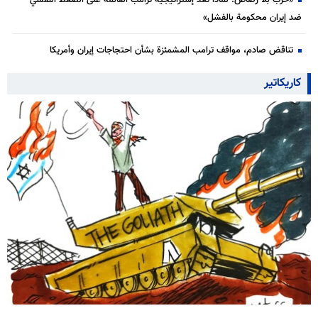
«حرب بلا رصاص: لماذا تُعدّ إستراتيجية ترامب القائمة على الضغط النفسي
ضد إيران محكومة بالفشل»
تناقض صادم، مواقف ترامب المشمئزة بشأن احتجاجات إيران وأمريكا
كاريكاتير