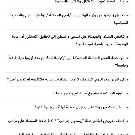
إيران؛ أمة لا تموت بالاغتيال ولا تنهار بالضغوط
تحليل زيارة رئيس وزراء الهند إلى الأراضي المحتلة / توقيتها المهم والضغوط
السياسية
تناقض السلام والهيمنة؛ هل تسعى واشنطن إلى تحقيق الاستقرار أم إعادة
الهندسة الجيوسياسية لغرب آسيا؟
من خطة العمل الشاملة المشتركة إلى أوكرانيا: لماذا لم تعد أوروبا طرفاً فاعلاً
وحاسماً؟
في تقرير صدر اليوم: تهديدات ترامب اللفظية.. رسالة متناقضة أم تحذير أمني؟
الثورة الإسلامية مشروع مستدام وليس مرحليا
المفاوضات بين واشنطن وطهران خطوة لها آثار إيجابية كثيرة
كشف تدريجي لوثائق صلة “إبستين وترامب” / أداة ضغط الموساد على ترامب