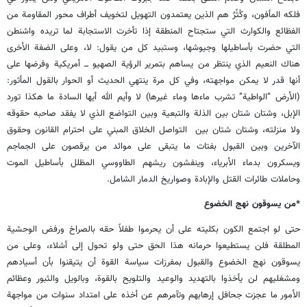
فلكه المأفون، وكُثُرٌ هم الذين يعتمدون التهويل لتخويف أطراف محور المقاومة من
الفظائع والكوارث التي ستجتاح المنطقة إذا تأخرت الاستجابة لما تريده واشنطن
التي حضرت بأساطيلها وجيوشها، وستبيد كل من يقول: لا، وعلى الضفة الأخرى
هناك النعيم الذي ينتظر من يساهم بتمرير الرؤية الصهيو ـــ أمريكية وفرضها على
أنها قدر لا يمكن مواجهته، وفي كل مرة ينتهي الحديث أو الحوار بالقول المأثور:
(الأرض “الواطية” تشرب ماءها وماء غيرها) لا وأيم الله أيها السادة ما هكذا تورد
الإبل، وشتان شتان بين الذلة والتبعية وبين التواضع الذي لا يفقد صاحبه حقوقه
ولا منزلته، وشتان شتان بين التواصل الخلاق المبني على احترام القانون وحقوق
الآخرين وبين القبول بفتات ما يتبقى على موائد من يرقصون على الجماجم
ويسكرون بدماء الأبرياء، وينفشون ريشهم الطاووسي المظلل بأساطيل الموت
وحاملات طائرات القتل والإبادة وصواريخ الدمار الشامل.
*من يسوقون نهج الخضوع
حتى لو اجتمع الكون بكليته على أن يحرموا طفلاً حقه بالصراخ ورفض الوحشية
المطلقة فلن يستطيعوا حرمانه هذا الحق حتى ولو تحول إلى أشلاء، وعلى من
يسوقون نهج الخضوع والقبول بمفرزات سياسة القوة أن يتيقنوا بأن أسيادهم
ومشغليهم لن يأخذوا بالتهديد والوعيد والتلويح بالقوة، وبالويل والثبور وعظائم
الأمور ما عجزت جحافل إرهابهم وتآمرهم عن أخذه على امتداد سنوات من مواجهة