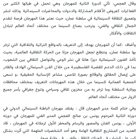
وقال العجمي: تأتي الدورة الثانية للمهرجان وهي تحمل في طياتها الكثير من
الفعاليات كعروض الأفلام المشاركة والندوات والمحاضرات السينمائية وذلك لنشر
وتعميق الثقافة السينمائية في سلطنة عمان، حيث نعتبر هذا المهرجان فرصة لنقدم
الجمال الثقافي والفني، ونرحب بصناع السينما من مختلف أنحاء العالم لتبادل
الثقافات والأفكار.
وأضاف :كما أن المهرجان يهدف إلى التعريف بالمواقع التراثية والثقافية التي تزخر
بها سلطنة عمان، ونتطلع لجعل المهرجان جزءًا من الحركة الثقافية العالمية، بحيث
تأخذ الفنون السينمائية دورًا هامًا في نشر الوعي والتواصل الثقافي بين الشعوب،
بما في ذلك الدعم للقضية الفلسطينية من خلال الفن السينمائي الهادف والقادر
على إيصال الحقائق والوقائع بصورة تلامس مشاعر الإنسانية الحقيقية ،و تسعى
الجمعية العمانية للسينما من خلال هذه المهرجانات التعريف بمختلف محافظات
وولاية السلطنة وما تزخر به من مخزون ثقافي وسياحي وتنوع جغرافي يأسر جميع
الزوار من مختلف أنحاء العالم.
وفي ختام كلمة مدير المهرجان قال : يفتقد مهرجان الباطنة السينمائي الدولي في
دورته الثانية المرحوم يونس بن صالح العجمي المدير الفني للمهرجان في دورته
الأولى ، يونس الفنان والمصور والرسام والمحفز الأول لزملائه في المهرجان ، قاد
العديد من المشاريع الثقافية الهامة وهو أحد الشخصيات الملهمة التي أثرت بشكل
كبير على الشباب في الحراك الثقافي والفني في ولاية صحار .