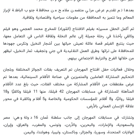
بعدها تم تقديم عرض مرئي متضمن ملامح من محافظة جنوب الباطنة لإبراز
المعالم وما تتميز به المحافظة من مقومات سياحية واقتصادية وثقافية.
ثم أكمل الحفل مسيرته بفيلم الافتتاح (المُوراد) للمخرج محمد العجمي وهو فيلم
وثائقي يأخذنا في رحلة جميلة إلى عالم النخلة وثقافة الناس في التعامل معها،
حيث يتتبع الفيلم قصة عائلة تعيش حياتها بين أشجار النخيل وتكرس جهودها
للمحافظة على تراثها وطرق العمل التقليدية في جني وتجفيف ثمار النخيل، ليظهر
من خلالها الفرح والترابط الاجتماعي بينهم.
وخلال فعاليات حفل افتتاح المهرجان تم التعريف بفئات الجوائز المختلفة وبلجان
التحكيم المشاركة العاملين والمتميزين في صناعة الأفلام السينمائية، بعدها تم
عرض مقتطفات من الأفلام المشاركة من مختلف الفئات، حيث بلغ عدد الأفلام
المتأهلة للمشاركة في مسابقات المهرجان 42 فيلمًا، منها 11 فيلمًا وثائقيًّا و18
فيلمًا روائيًّا، و8 أفلام للمؤسسات الحكومية والخاصة و5 أفلام وثائقية في محور
علاقة الإنسان العماني بالأرض.
وتشارك في مسابقات المهرجان إلى جانب سلطنة عُمان 16 دولة وهي: مصر
والسعودية، والإمارات، والبحرين، والأردن، وتونس، والمغرب، والعراق، وإيران،
الولايات المتحدة، وسوريا، والجزائر، وباكستان، وليبيا، وهولندا، واليمن.