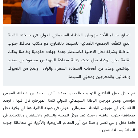
انطلق مساء الأحد مهرجان الباطنة السينمائي الدولي في نسخته الثانية
الذي تنظّمه الجمعية العُمانية للسينما بالتعاون مع مكتب محافظ جنوب
الباطنة وشركة نخل الاهلية للاستثمار وعدة جهات حكومية وخاصة وذلك
بقلعة نخل بولاية نخل.تحت رعاية سعادة المهندس مسعود بن سعيد
الهاشمي وعدد من أصحاب السعادة السفراء والولاة وعددٍ من الضيوف
والفنانين والمخرجين ومحبّي السينما.
تم خلال حفل الافتتاح الترحيب بالحضور بعدها ألقى محمد بن عبدالله العجمي
مؤسس ومدير مهرجان الباطنة السينمائي الدولي كلمة المهرجان قال فيها : نجدد
اللقاء بكم في مهرجان الباطنة السنيمائي الدولي في دورته الثانية هنا في ولاية نخل
بمحافظة جنوب الباطنة ، حيث تعد مركزًا للمحبة والسلام والاستقبال وبالتحديد في
قلعة نخل والتي تعتبر واحدة من أبرز المعالم التاريخية والأثرية في محافظة جنوب
الباطنة بسلطنة عمان .