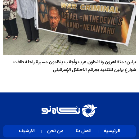
برلين: متظاهرون وناشطون عرب وأجانب ينظمون مسيرة راحلة طافت
شوارع برلين للتنديد بجرائم الاحتلال الإسرائيلي
الرئيسية
اتصل بنا
من نحن
الارشيف