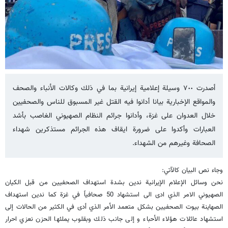
أصدرت ٧٠٠ وسيلة إعلامية إيرانية بما في ذلك وكالات الأنباء والصحف
والمواقع الإخبارية بيانا أدانوا فيه القتل غير المسبوق للناس والصحفيين
خلال العدوان على غزة، وأدانوا جرائم النظام الصهيوني الغاصب بأشد
العبارات وأكدوا على ضرورة ايقاف هذه الجرائم مستذكرين شهداء
الصحافة وغيرهم من الشهداء.
وجاء نص البيان كالآتي:
نحن وسائل الإعلام الإيرانية ندين بشدة استهداف الصحفيين من قبل الكيان
الصهيوني الامر الذي ادى الى استشهاد 50 صحافياً في غزة كما ندين استهداف
الصهاينة بيوت الصحفيين بشكل متعمد الأمر الذي أدى في الكثير من الحالات إلى
استشهاد عائلات هؤلاء الأحباء و إلى جانب ذلك وبقلوب يملئها الحزن نعزي احرار