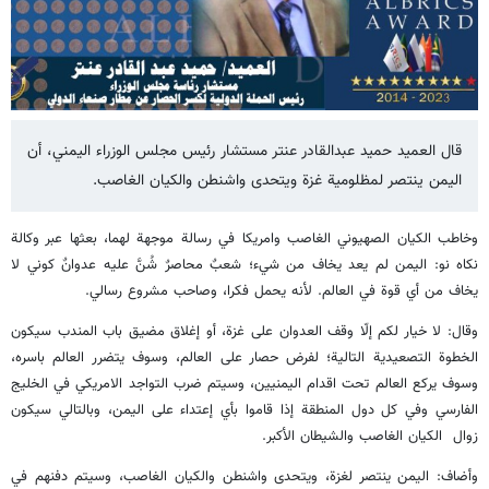
قال العميد حمید عبدالقادر عنتر مستشار رئیس مجلس الوزراء اليمني، أن
اليمن ينتصر لمظلومية غزة ويتحدى واشنطن والكيان الغاصب.
وخاطب الكيان الصهيوني الغاصب وامريكا في رسالة موجهة لهما، بعثها عبر وكالة
نكاه نو: اليمن لم يعد يخاف من شيء؛ شعبٌ محاصرٌ شُنَّ عليه عدوانٌ كوني لا
يخاف من أي قوة في العالم. لأنه يحمل فكرا، وصاحب مشروع رسالي.
وقال: لا خيار لكم إلّا وقف العدوان على غزة، أو إغلاق مضيق باب المندب سيكون
الخطوة التصعيدية التالية؛ لفرض حصار على العالم، وسوف يتضرر العالم باسره،
وسوف يركع العالم تحت اقدام اليمنيين، وسيتم ضرب التواجد الامريكي في الخليج
الفارسي وفي كل دول المنطقة إذا قاموا بأي إعتداء على اليمن، وبالتالي سيكون
زوال الكيان الغاصب والشيطان الأكبر.
وأضاف: اليمن ينتصر لغزة، ويتحدى واشنطن والكيان الغاصب، وسيتم دفنهم في