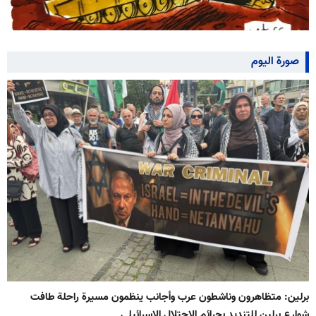
صورة اليوم
برلين: متظاهرون وناشطون عرب وأجانب ينظمون مسيرة راحلة طافت
شوارع برلين للتنديد بجرائم الاحتلال الإسرائيلي