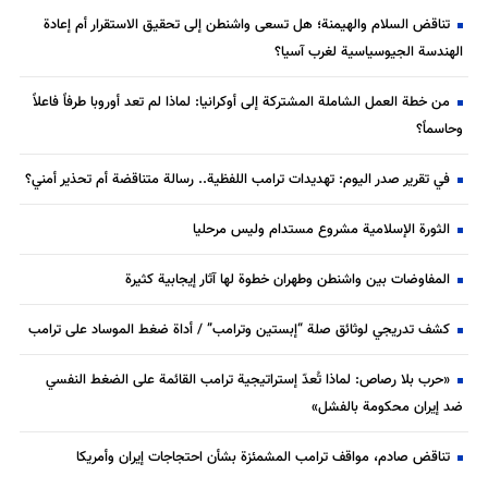
تناقض السلام والهيمنة؛ هل تسعى واشنطن إلى تحقيق الاستقرار أم إعادة
الهندسة الجيوسياسية لغرب آسيا؟
من خطة العمل الشاملة المشتركة إلى أوكرانيا: لماذا لم تعد أوروبا طرفاً فاعلاً
وحاسماً؟
في تقرير صدر اليوم: تهديدات ترامب اللفظية.. رسالة متناقضة أم تحذير أمني؟
الثورة الإسلامية مشروع مستدام وليس مرحليا
المفاوضات بين واشنطن وطهران خطوة لها آثار إيجابية كثيرة
كشف تدريجي لوثائق صلة “إبستين وترامب” / أداة ضغط الموساد على ترامب
«حرب بلا رصاص: لماذا تُعدّ إستراتيجية ترامب القائمة على الضغط النفسي
ضد إيران محكومة بالفشل»
تناقض صادم، مواقف ترامب المشمئزة بشأن احتجاجات إيران وأمريكا