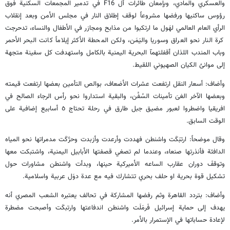
والعسكري والمادي، وبإمعان طائرات أل F16 في تدمير المجمعات السكنية فوق
رؤوس ساكنيها ورفضها مشروعاً لوقف إطلاق النار في مجلس الأمن وبعد إنقلاب
الرأي العام العالمي لهَول ما ارتكبوا من مذابح ومجازر في الأطفال والنساء، تدحرجت
كرة النار نحو العراق وسوريا واليَمَن، ولكن المحطة الأكثر إيلاماً كانت البحر الأحمر
وباب المندب اللذان أقفلتهمآ البحرية اليمنية بالكامل واستهدفت كل سفينة متجهة
إلى موانئ الكيان الصهيوني اللقيط.
وأضاف: أسعار النقل ارتفعت عشرات الأضعاف، بوالص التأمين بعضها ارتفعت قيمته
وبعضها الآخر الغىَ تأمينات السُفُن، والبقية استداروا نحو رأس الرجاء الصالح في
افريقيا واضطروا لعبور مضيق جبل طارق في رحلة تحتاج ٥ أسابيع إضافية على
الوقت السابق.
وقال موضحاً: ارتبَكَت واشنطن فهددت وأرعدت وأزبدت وحرَّكَت مدمراتها نحو المياه
الدافئة فأنذرتها صنعاء، وعندما لم تصغي قصفتها الأبابيل اليمنية، واشتبكت معها
وتوقفَ دوران عقارب الساعه الأميركية حينها، وبدأت واشنطن مشاورات حول
تشكيل قوة بحرية او حلف بحري تتشارك فيه مع عدة دوَل عربية واسلامية.
وأضاف: بتردد القاهرة وثم رفضها المشاركة في تحالف يعتبره الشعب المصري أنه
يهدف إلى حماية إسرائيل فَرمَلَت واشنطن اندفاعتها وارتبكَت وأصبحت مضطرة
لإعادة حساباتها في الإستمرار بالأمر.