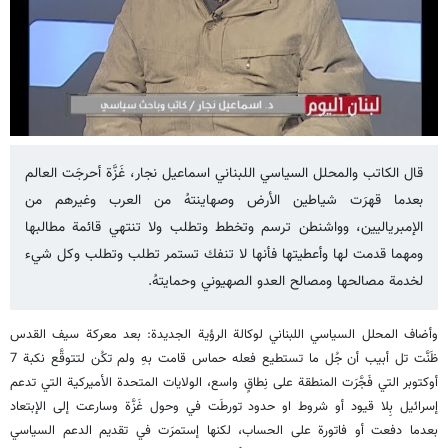
قال الكاتب والمحلل السياسي اللبناني اسماعيل نجار، غَزَّة أحرجَت العالم
بعدما قهرَت شياطين الأرض وصهاينتهُ من العرب وغيرهم من
الإمبرياليين، وواشنطن ترسم وتخطط وتطلب ولا تنتهي قائمة مطالبها
ومهما قدمت لها وأعطيتها فأنها لا تنفك تستمر تطلب وتطلب وكل شيء
لخدمة مصالحها ومصالح العدو الصهيوني وحمايتهُ.
وأضاف المحلل السياسي اللبناني لوكالة الرؤية الجديدة: بعد معركة سيف القدس
ظَنَّت تل أبيب أن جُل ما تستطيع فعله حماس قامت بهِ ولم تكُن لتتوقَّع نكبة 7
أوكتوبر التي فَجَّرَت المنطقة على نِطاقٍ واسع، الولايات المتحدة الأميركية التي تدعم
إسرائيل بِلا قيود أو شروط او حدود تورطَت في وحول غَزَّة وسارعت إلى الإبتعاد
بعدما دفعت أو فاتورة على الحساب، لكنها إستمرَت في تقديم الدعم السياسي