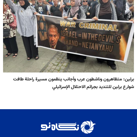
برلين: متظاهرون وناشطون عرب وأجانب ينظمون مسيرة راحلة طافت
شوارع برلين للتنديد بجرائم الاحتلال الإسرائيلي