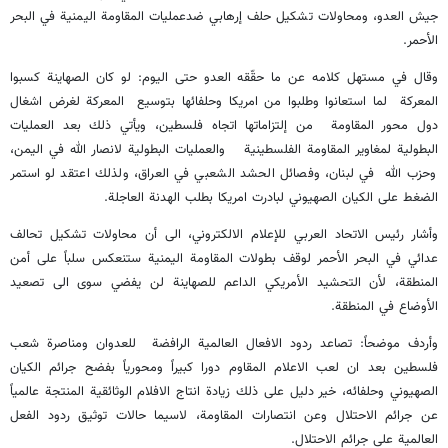
جيش العدو، ومحاولات تشكيل حلف إرهابي ضدعمليات المقاومة اليمنية في البحر
الأحمر.
وقال في مستهل كلامه عن ما حقّقه العدو حتى اليوم: لو كان الصهاينة كسبوا
المعركة لما استعانوا وطلبوا من امريكا وحلفائها بتوسيع المعركة لغرض اشغال
دول محور المقاومة من إلتزاماتها اتجاه فلسطين، ويأتي ذلك بعد العمليات
البطولية لمغاوير المقاومة الفلسطينية والعمليات البطولية لانصار الله في اليمن،
وحزب الله في لبنان، وفصائل الحشد الشعبي في العراق، ولذلك اعتقد لو استمر
الضغط على الكيان الصهيوني لبادرت امريكا بطلب الهدنة العاجلة.
وأشار رئيس الاتحاد العربي للإعلام الالكتروني، الى أن محاولات تشكيل تحالف
عدائي في البحر الأحمر لوقف بطولات المقاومة اليمنية ستنعكس سلباً على أمن
المنطقة، لأن التحشيد الأمريكي الداعم للصهاينة لن يفضي سوى الى تصعيد
الأوضاع في المنطقة.
وأردف موضحاً: تصاعد ردود الافعال العالمية الرافضة للعدوان ومناصرة شعب
فلسطين بعد ان لعب الاعلام المقاوم دورا كبيراً ومحورياً بفضح جرائم الكيان
الصهيوني وحلفائه، خير دليل على ذلك زيادة انتاج الافلام الوثائقية المنتجة عالمياً
عن جرائم الاحتلال وعن انتصارات المقاومة، لاسيما حالات توثيق ردود الفعل
العالمية على جرائم الاحتلال.