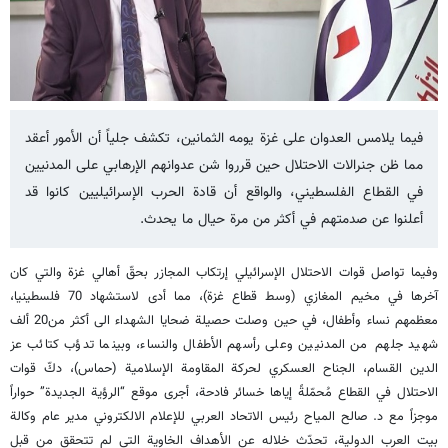
فيما يلامس العدوان على غزة يومه الثمانين، تكشف جلياً أن الأمور أعقد
مما ظن جنرالات الاحتلال حين قرروا شن عدوانهم الإرهابي على المدنيين
في القطاع الفلسطيني، والواقع أن قادة الحرب الإسرائيليين كانوا قد
أعلنوا عن صدمتهم في أكثر من مرة حيال ما يحدث.
وفيما تواصل قوات الاحتلال الإسرائيلي إرتكاب المجازر بحقّ أهالي غزة والتي كان
آخرها في مخيم المغازي (وسط قطاع غزة)، مما أدى لاستشهاد 70 فلسطينيا،
معظمهم نساء وأطفال، في حين وصلت حصيلة ضحايا الشهداء الى أكثر من20 ألف
شهيد جلهم من المدنيين وعلى رأسهم الأطفال والنساء، وبينما تدؤب كتائب عز
الدين القسام، الجناح العسكري لحركة المقاومة الإسلامية (حماس)، دكّ قوات
الاحتلال في القطاع مُحمّلةً إياها خسائر فادحة، أجرى موقع “الرؤية الجديدة” حواراً
موجزاً مع د. صالح المياح رئيس الاتحاد العربي للإعلام الالكتروني مدير عام وكالة
بيت العرب الدولية، تحدّث خلاله عن الأهداف الخاوية التي لم تتحقق من قبل