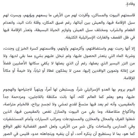
وفادةٍ.
قاسمتهم البيوت والمساكن، وأفردت لهم من الأرض ما يسعهم ويؤيهم، ويسرت لهم
سبل الإقامة فيها، والعيش بين أبنائها، رغم ضيق المكان، وقلة ذات اليد، وانعدام
الطعام والشراب ومختلف سبل العيش ولوازم الحياة البسيطة، وتعذر الإقامة فيها
في ظل القصف والغارات الإسرائيلية الكثيفة.
إلا أنها رحبت بهم واستضافتهم، وأكرمتهم وآوتهم، وقاسمتهم كسرة الخبز إن وجدت،
وشربة الماء التي يتعذر الحصول عليها، ولم تبخل عليهم بشيءٍ مما بقي لديها، ولا
من النزر اليسير الذي يصلها، رغم أن الذي يصلها لا يكفي سكانها الأصليين فضلاً
عن إغاثة وتموين الوافدين إليها، ممن لا يملكون غطاءً أو ثياباً، ولا خيمةً أو مكاناً
للإقامة.
اليوم يروم بها العدو الإسرائيلي شراً، ويستبطن لها أمراً، ويتهيأ لاجتياحها والهجوم
عليها، وهو يعلم كما العالم كله، أنها باتت مكتظة باللاجئين، ومزدحمة جداً
بالمقيمين، وأنه لم يعد فيها متسعٌ لقدمٍ تمشي ولا لجسدٍ يرتاح، فالخيام متراصة،
والأكواخ متلاصقة، وما بقي من البيوت والمنازل تغص بالمقيمين فيها، الذين
شغلوا الغرف والمحال والمخازن والمستودعات ومرائب السيارات وأمام المستشفيات
وفي المدارس والساحات وكل شبرٍ من الأرض، ولعل الصور الفضائية تظهر الواقع
كما هو، بما لا يستطيع أن ينكره أحد، أو أن ينفيه ويتجاهله عدو، فليس في الصور