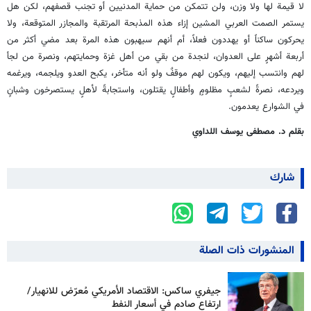
لا قيمة لها ولا وزن، ولن تتمكن من حماية المدنيين أو تجنب قصفهم، لكن هل
يستمر الصمت العربي المشين إزاء هذه المذبحة المرتقبة والمجازر المتوقعة، ولا
يحركون ساكناً أو يهددون فعلاً، أم أنهم سيهبون هذه المرة بعد مضي أكثر من
أربعة أشهرٍ على العدوان، لنجدة من بقي من أهل غزة وحمايتهم، ونصرة من لجأ
لهم وانتسب إليهم، ويكون لهم موقفٌ ولو أنه متأخر، يكبح العدو ويلجمه، ويرغمه
ويردعه، نصرةً لشعبٍ مظلومٍ وأطفالٍ يقتلون، واستجابةً لأهلٍ يستصرخون وشبانٍ
في الشوارع يعدمون.
بقلم د. مصطفى يوسف اللداوي
شارك
المنشورات ذات الصلة
جيفري ساكس: الاقتصاد الأمريكي مُعرّض للانهيار/
ارتفاع صادم في أسعار النفط