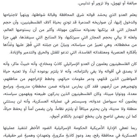
مبالغة أو تهويل، ولا تزوير أو تدليس.
يعلم العدو الذي يحشد قواته شرق المحافظة وقبالة شواطئها، ويتهيأ لاجتياحها
والدخول إليها، أن صواريخه المدمرة قد تودي بحياة آلاف الفلسطينيين، وأن حجم
المجازر التي قد يرتكبها بعدوانه ستكون مهولة، وأكبر من أن يستوعبها العالم،
ولعله لا يبالي بحجم المجازر التي سيرتكبها، ولا المذابح التي سينفذها، فهي جزءٌ
من مخططاته، وهي تعبيرٌ عن سياساته، وبيانٌ عن جبلته التي فُطِرَ عليها وغَذَّاها
بأفكاره العنصرية ومعتقداته الفاسدة، التي تدعو للقتل والحرق والتدمير والإبادة.
كان الفلسطينيون يعلمون أن العدو الإسرائيلي كاذبٌ ومخادع، وأنه خبيثٌ ماكر، وأنه
لا يصدق في أقواله ولا يفي بالتزاماته، وأنه لا يلتزم بوعوده أبداً، ولا تعنيه حياة
المواطنين الذين قتلهم، ودمر مقومات حياتهم، وخطط لإخراجهم من مناطقهم،
وتهجيرهم من أرضهم، فقد كان يمارس عدوانه ضمن مخططاتٍ مدروسةٍ، وبرامج
معدة، وونوايا مبيتة، وكان الفلسطينيون الذين يدركون طبيعته ويفهمون سياسته،
يعلمون أنه سيواصل عدوانه، وسيستمر في عملياته العسكرية، وأنه لن يستثني
منطقة ولا مدينة، ولن يحترم ميثاقاً أو يلتزم نظاماً، ولن يضمن أمناً أو يحفظ حياةً،
كما لن يصغي لناصحٍ ولن يخطع لتهديدٍ بالكلام أجوفٍ.
ربما تعطي الإدارة الأمريكية الحكومة الإسرائيلية الضوء الأخطر لتنفيذ عمليتها
العسكرية في محافظة رفح، بعد وعودٍ كاذبةٍ مكرورةٍ، وتعهداتٍ وهميةٍ غير حقيقية،