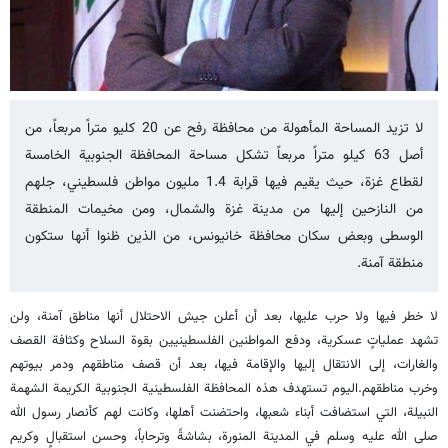
لا تزيد المساحة المأهولة من محافظة رفح عن 20 كليو متراً مربعاً، من
أصل 63 كيلو متراً مربعاً تشكل مساحة المحافظة الجنوبية الخامسة
لقطاع غزة، حيث يقيم فيها قرابة 1.4 مليون مواطن فلسطيني، جلهم
من النازحين إليها من مدينة غزة والشمال، ومن مخيمات المنطقة
الوسطى وبعض سكان محافظة خانيونس، من الذين ظنوا أنها ستكون
منطقة آمنة.
لا خطر فيها ولا حرب عليها، بعد أن أعلن جيش الاحتلال أنها مناطق آمنة، ولن
تشهد عملياتٍ عسكرية، ودفع المواطنين الفلسطينيين بقوة السلاح وكثافة القصف
والغارات، إلى الانتقال إليها والإقامة فيها، بعد أن قصف مناطقهم ودمر بيوتهم
وخرب مناطقهم.اليوم تستهدف هذه المحافظة الفلسطينية الجنوبية الكريمة الشهمة
النبيلة، التي استضافت أبناء شعبها، واحتضنت أهلها، وكانت لهم كأنصار رسول الله
صلى الله عليه وسلم في المدينة المنورة، بشاشةً وترحاباً، وحسن استقبالٍ وكريم