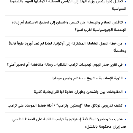
تحليل زيارة رئيس وزراء الهند إلى الأراضي المحتلة / توقيتها المهم والضغوط
السياسية
تناقض السلام والهيمنة؛ هل تسعى واشنطن إلى تحقيق الاستقرار أم إعادة
الهندسة الجيوسياسية لغرب آسيا؟
من خطة العمل الشاملة المشتركة إلى أوكرانيا: لماذا لم تعد أوروبا طرفاً فاعلاً
وحاسماً؟
في تقرير صدر اليوم: تهديدات ترامب اللفظية.. رسالة متناقضة أم تحذير أمني؟
الثورة الإسلامية مشروع مستدام وليس مرحليا
المفاوضات بين واشنطن وطهران خطوة لها آثار إيجابية كثيرة
كشف تدريجي لوثائق صلة “إبستين وترامب” / أداة ضغط الموساد على ترامب
«حرب بلا رصاص: لماذا تُعدّ إستراتيجية ترامب القائمة على الضغط النفسي
ضد إيران محكومة بالفشل»