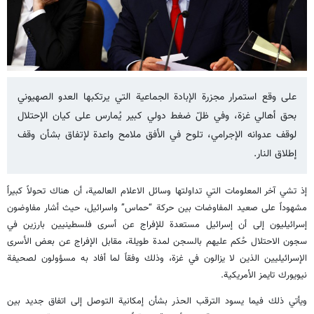
على وقع استمرار مجزرة الإبادة الجماعية التي يرتكبها العدو الصهيوني
بحق أهالي غزة، وفي ظلّ ضغط دولي كبير يُمارس على كيان الإحتلال
لوقف عدوانه الإجرامي، تلوح في الأفق ملامح واعدة لإتفاق بشأن وقف
إطلاق النار.
إذ تشي آخر المعلومات التي تداولتها وسائل الاعلام العالمية، أن هناك تحولاً كبيراً
مشهوداً على صعيد المفاوضات بين حركة “حماس” واسرائيل، حيث أشار مفاوضون
إسرائيليون إلى أن إسرائيل مستعدة للإفراج عن أسرى فلسطينيين بارزين في
سجون الاحتلال حُكم عليهم بالسجن لمدة طويلة، مقابل الإفراج عن بعض الأسرى
الإسرائيليين الذين لا يزالون في غزة، وذلك وفقاً لما أفاد به مسؤولون لصحيفة
نيويورك تايمز الأمريكية.
ويأتي ذلك فيما يسود الترقب الحذر بشأن إمكانية التوصل إلى اتفاق جديد بين