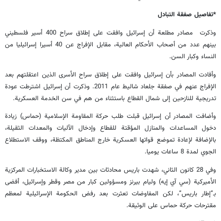
*تفاصيل صفقة التبادل
وذكرت مصادر مطلعة أن إسرائيل وافقت على إطلاق سراح 400 أسير فلسطيني
بينهم عدد من أصحاب الأحكام العالية، مقابل الإفراج عن 40 أسيرا إسرائيليا من
النساء وكبار السن.
وأفادت المصادر بأن إسرائيل وافقت على إطلاق سراح الأسرى الذين اعتقلتهم بعد
الإفراج عنهم في صفقة جلعاد شاليط عام 2011. وذكرت أن إسرائيل اشترطت عودة
تدريجية للنازحين إلى شمال القطاع باستثناء من هم في سن الخدمة العسكرية.
وأضافت المصادر أن إسرائيل قبلت طلب حركة المقاومة الإسلامية (حماس) زيادة
دخول المساعدات والمنازل المؤقتة للقطاع وإدخال الآليات والمعدات الثقيلة،
بالإضافة لإعادة تموضع قواتها العسكرية خارج المناطق المكتظة، ووقف الاستطلاع
الجوي لمدة 8 ساعات يوميا.
وفي 28 كانون الثاني، شهدت باريس محادثات بين مدير وكالة الاستخبارات المركزية
الأميركية (سي آي إيه) وليام بيرنز ومسؤولين كبار من مصر وقطر وإسرائيل، أفضى
بـ”إطار باريس”، لكن المفاوضات تعثرت بعد رفض الحكومة الإسرائيلية لمعظم
مقترحات حركة حماس على الوثيقة.