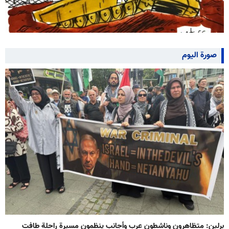
صورة اليوم
برلين: متظاهرون وناشطون عرب وأجانب ينظمون مسيرة راحلة طافت