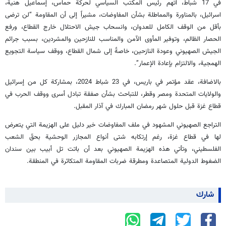
في 17 شباط، اتهم رئيس المكتب السياسي لحركة حماس، إسماعيل هنية،
اسرائيل، بالمناورة والمماطلة بشأن المفاوضات، مشيراً إلى أن المقاومة “لن ترضى
بأقل من الوقف الكامل للعدوان، وانسحاب جيش الاحتلال خارج القطاع، ورفع
الحصار الظالم، وتوفير المأوى الآمن والمناسب للنازحين والمشردين، بسبب جرائم
الجيش الصهيوني وعودة النازحين، خاصةً إلى شمال القطاع، ووقف سياسة التجويع
الهمجية، والالتزام بإعادة الإعمار”.
بالاضافة، عقد مؤتمر في باريس، في 23 شباط 2024، بمشاركة كل من إسرائيل
والولايات المتحدة ومصر وقطر، للتباحث بشأن صفقة تبادل أسرى ووقف الحرب في
قطاع غزة قبل حلول شهر رمضان المبارك في آذار المقبل.
التراجع الصهيوني المشهود في ملف المفاوضات خير دليل على الهزيمة التي يتعرض
لها في قطاع غزة، رغم إرتكابه شتى أنواع المجازر الوحشية بحقّ الشعب
الفلسطيني، وتأتي هذه الهزيمة الصهيوني بعد أن باتت تل أبيب بين سندان
الضغوط الدولية المتصاعدة ومطرقة ضربات المقاومة المتكاثرة في المنطقة.
شارك