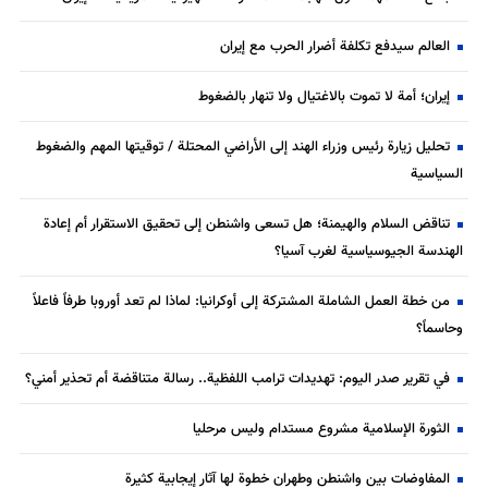
العالم سيدفع تكلفة أضرار الحرب مع إيران
إيران؛ أمة لا تموت بالاغتيال ولا تنهار بالضغوط
تحليل زيارة رئيس وزراء الهند إلى الأراضي المحتلة / توقيتها المهم والضغوط
السياسية
تناقض السلام والهيمنة؛ هل تسعى واشنطن إلى تحقيق الاستقرار أم إعادة
الهندسة الجيوسياسية لغرب آسيا؟
من خطة العمل الشاملة المشتركة إلى أوكرانيا: لماذا لم تعد أوروبا طرفاً فاعلاً
وحاسماً؟
في تقرير صدر اليوم: تهديدات ترامب اللفظية.. رسالة متناقضة أم تحذير أمني؟
الثورة الإسلامية مشروع مستدام وليس مرحليا
المفاوضات بين واشنطن وطهران خطوة لها آثار إيجابية كثيرة