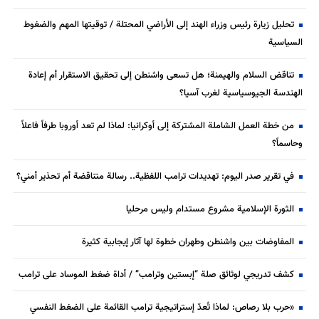
تحليل زيارة رئيس وزراء الهند إلى الأراضي المحتلة / توقيتها المهم والضغوط
السياسية
تناقض السلام والهيمنة؛ هل تسعى واشنطن إلى تحقيق الاستقرار أم إعادة
الهندسة الجيوسياسية لغرب آسيا؟
من خطة العمل الشاملة المشتركة إلى أوكرانيا: لماذا لم تعد أوروبا طرفاً فاعلاً
وحاسماً؟
في تقرير صدر اليوم: تهديدات ترامب اللفظية.. رسالة متناقضة أم تحذير أمني؟
الثورة الإسلامية مشروع مستدام وليس مرحليا
المفاوضات بين واشنطن وطهران خطوة لها آثار إيجابية كثيرة
كشف تدريجي لوثائق صلة “إبستين وترامب” / أداة ضغط الموساد على ترامب
«حرب بلا رصاص: لماذا تُعدّ إستراتيجية ترامب القائمة على الضغط النفسي