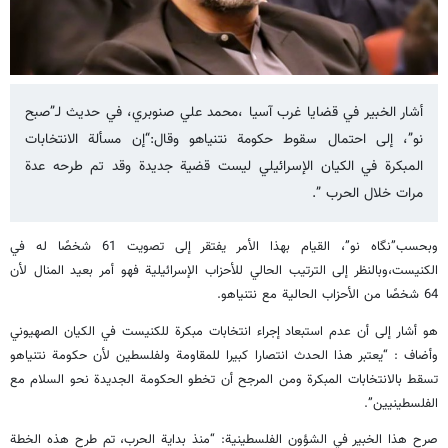
أشار الخبير في قضايا غرب آسيا ،محمد علي صنوبري، في حديث لـ”صبح
نو”، إلى احتمال سقوط حكومة نتنياهو وقال:“إن مسألة الانتخابات
المبكرة في الكيان الإسرائيلي ليست قضية جديدة وقد تم طرحه عدة
مرات خلال الحرب ”.
وبحسب”نگاه نو”، القیام بهذا الأمر يفتقر إلى تصويت 61 شخصًا له في
الكنيست،وبالنظر إلى الترتيب الحالي للأحزاب الإسرائيلية فهو أمر بعيد المنال لأن
64 شخصًا من الأحزاب الحالية مع نتنياهو.
هو أشار إلى أن عدم استبعاد إجراء انتخابات مبكرة للكنيست في الكيان الصهيوني
وأضاف : “يعتبر هذا الحدث انتصارا كبيرا للمقاومة ولفلسطين لأن حكومة نتنياهو
تسقط بالانتخابات المبكرة ومن المرجح أن تخطو الحكومة الجديدة نحو السلام مع
الفلسطينيين”.
صرح هذا الخبير في الشؤون الفلسطينية: “منذ بداية الحرب، تم طرح هذه الخطة