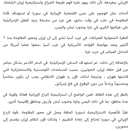
الإيراني بمفردها، لأن ذلك يبهم علينا فهم طبيعة الصراع واستراتيجية إيران الشاملة.
أحداث مثل الهجوم على مبنى القنصلية الإيرانية في سوريا أو استهداف قادة
المقاومة في حلب في وقت سابق، هي جزء من سلسلة ردود الفعل الإسرائيلية
على هزائمها الكبرى في غزة وجنوب لبنان واليمن.
النظرة الشمولية للصراعات في غرب آسيا تشير إلى أن إيران ومحور المقاومة منذ 7
أكتوبر وبعد مهاجمة القواعد الأمريكية في غرب آسيا ،منعوا عمليا أمريكا من
التدخل المباشر في حرب غزة.
بالإضافة إلى ذلك، تم استهداف السفن الإسرائيلية في البحر الأحمر بشكل مباشر
من قبل حلفاء إيران، الحوثيين، بسبب المساعدات اللوجستية والاستخباراتية التي
قدّمتها طهران ، ونتيجة لذلك، فإن رد طهران الانتقامي يجب أن يكون متناسباً
ومحسوباً ورادعاً من دون الوقوع في فخ إسرائيل.
بالنظر إلى هذه النقاط، فمن الواضح أن استراتيجية الردع الإيرانية فعالة وقوية في
عدة مناطق، بما في ذلك اليمن وغزة وجنوب لبنان وأربيل ومناطق إقليمية أخرى.
نظراً للأهمية الاستراتيجية لسوريا كحلقة وصل في محور المقاومة ،قوة الردع
الإيراني في سوريا تحتاج إلى إعادة التقييم ؛ ولذلك فإن انتقام إيران ينقسم إلى
محورين: