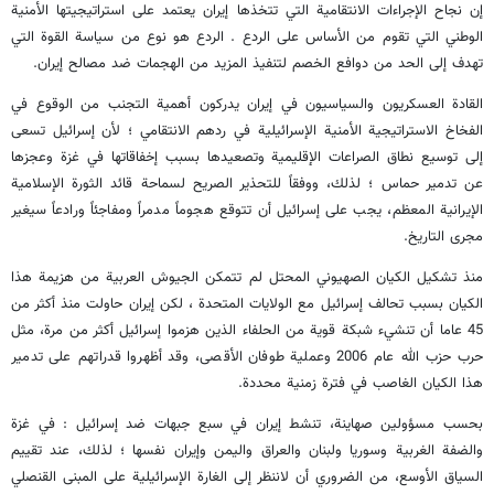
إن نجاح الإجراءات الانتقامية التي تتخذها إيران يعتمد على استراتيجيتها الأمنية
الوطني التي تقوم من الأساس على الردع . الردع هو نوع من سياسة القوة التي
تهدف إلى الحد من دوافع الخصم لتنفيذ المزيد من الهجمات ضد مصالح إيران.
القادة العسكريون والسياسيون في إيران يدركون أهمية التجنب من الوقوع في
الفخاخ الاستراتيجية الأمنية الإسرائيلية في ردهم الانتقامي ؛ لأن إسرائيل تسعى
إلى توسيع نطاق الصراعات الإقليمية وتصعيدها بسبب إخفاقاتها في غزة وعجزها
عن تدمير حماس ؛ لذلك، ووفقاً للتحذير الصريح لسماحة قائد الثورة الإسلامية
الإيرانية المعظم، يجب على إسرائيل أن تتوقع هجوماً مدمراً ومفاجئاً ورادعاً سيغير
مجرى التاريخ.
منذ تشكيل الكيان الصهيوني المحتل لم تتمكن الجيوش العربية من هزيمة هذا
الكيان بسبب تحالف إسرائيل مع الولايات المتحدة ، لكن إيران حاولت منذ أكثر من
45 عاما أن تنشيء شبكة قوية من الحلفاء الذين هزموا إسرائيل أكثر من مرة، مثل
حرب حزب الله عام 2006 وعملية طوفان الأقصى، وقد أظهروا قدراتهم على تدمير
هذا الكيان الغاصب في فترة زمنية محددة.
بحسب مسؤولين صهاينة، تنشط إيران في سبع جبهات ضد إسرائيل : في غزة
والضفة الغربية وسوريا ولبنان والعراق واليمن وإيران نفسها ؛ لذلك، عند تقييم
السیاق الأوسع، من الضروري أن لاننظر إلى الغارة الإسرائيلية على المبنى القنصلي