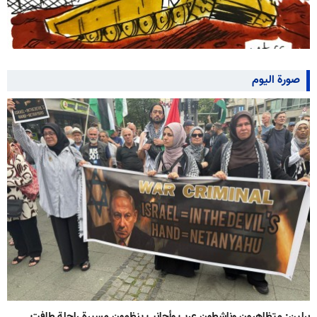
صورة اليوم
برلين: متظاهرون وناشطون عرب وأجانب ينظمون مسيرة راحلة طافت