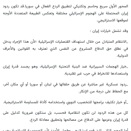
المحور الأول سريع وحاسم وتكتيكي لتطبيق الردع الفعال في سوريا.قد تكون ردود
إيران المحتملة على الهجوم الإسرائيلي مختلفة وتعكس الطبيعة المتعددة الأوجه
لموقعها الاستراتيجي.
وقد تشمل خيارات إيران :
_الانتقام المتبادل من خلال استهداف القنصليات الإسرائيلية ؛لأن هذا الإجراء يدخل
في نطاق حق الدفاع المشروع عن النفس الذي تعترف به القوانين والأعراف
الدولية.
_خيار الهجمات السيبرانية ضد البنية التحتية الإسرائيلية، وهو يجسد قدرة إيران
واستعدادها للانخراط في حرب غير تقليدية.
_ردود عسكرية غير مباشرة عن طريق حلفائها في لبنان أو سوريا أو أي مكان آخر،
مع الحفاظ على درجة من الإنكار.
_أو خيار تكثيف برامجها للتخصيب النووي واستخدامه كأداة للمساومة الاستراتيجية.
كل من هذه الردود لن تكون انتقامية فحسب، بل ستكون ضرورية كدليل على
قدرة إيران وعزمها على الدفاع عن مصالحها وتحقيق معادلة الردع.
أما المحور الثاني للرد فهو استراتيجي وطويل الأمد؛ لأن الجمهورية الإسلامية يجب