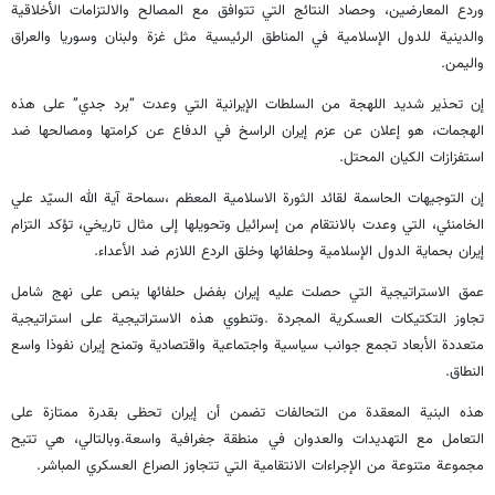
وردع المعارضين، وحصاد النتائج التي تتوافق مع المصالح والالتزامات الأخلاقية
والدينية للدول الإسلامية في المناطق الرئيسية مثل غزة ولبنان وسوريا والعراق
واليمن.
إن تحذير شديد اللهجة من السلطات الإيرانية التي وعدت “برد جدي” على هذه
الهجمات، هو إعلان عن عزم إيران الراسخ في الدفاع عن كرامتها ومصالحها ضد
استفزازات الكيان المحتل.
إن التوجيهات الحاسمة لقائد الثورة الاسلامية المعظم ،سماحة آية الله السيّد علي
الخامنئي، التي وعدت بالانتقام من إسرائيل وتحويلها إلى مثال تاريخي، تؤكد التزام
إيران بحماية الدول الإسلامية وحلفائها وخلق الردع اللازم ضد الأعداء.
عمق الاستراتيجية التي حصلت عليه إيران بفضل حلفائها ينص على نهج شامل
تجاوز التكتيكات العسكرية المجردة .وتنطوي هذه الاستراتيجية على استراتيجية
متعددة الأبعاد تجمع جوانب سياسية واجتماعية واقتصادية وتمنح إيران نفوذا واسع
النطاق.
هذه البنية المعقدة من التحالفات تضمن أن إيران تحظى بقدرة ممتازة على
التعامل مع التهديدات والعدوان في منطقة جغرافية واسعة.وبالتالي، هي تتيح
مجموعة متنوعة من الإجراءات الانتقامية التي تتجاوز الصراع العسكري المباشر.