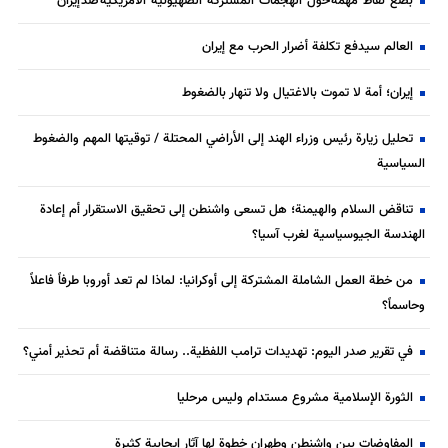
بضع نقاط مهمة حول الهجمات المشتركة الصهيونية الأمريكية ضد إيران
العالم سيدفع تكلفة أضرار الحرب مع إيران
إيران؛ أمة لا تموت بالاغتيال ولا تنهار بالضغوط
تحليل زيارة رئيس وزراء الهند إلى الأراضي المحتلة / توقيتها المهم والضغوط
السياسية
تناقض السلام والهيمنة؛ هل تسعى واشنطن إلى تحقيق الاستقرار أم إعادة
الهندسة الجيوسياسية لغرب آسيا؟
من خطة العمل الشاملة المشتركة إلى أوكرانيا: لماذا لم تعد أوروبا طرفاً فاعلاً
وحاسماً؟
في تقرير صدر اليوم: تهديدات ترامب اللفظية.. رسالة متناقضة أم تحذير أمني؟
الثورة الإسلامية مشروع مستدام وليس مرحليا
المفاوضات بين واشنطن وطهران خطوة لها آثار إيجابية كثيرة