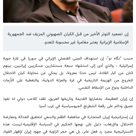
إن تصعيد التوتر الأخير من قبل الكيان الصهيوني المزيف ضد الجمهورية
الإسلامية الإيرانية يعتبر مغامرة غير محسوبة للعدو.
حسب “نگاه نو”، إن استهداف المبنى القنصلي الإيراني في سوريا في غارة جوية
إسرائيلية ، والذي أدى إلى استشهاد سبعة مستشارين عسكريين إيرانيين، بينهم
اثنان من كبار القادة، ليس حدثا معزولا، بل يحكي عن محاولة كيان الاحتلال
للخروج من الهزيمة التاريخية في غزة والعزلة الدولية، والتغطية على الأزمات
الداخلية ونوع من الإسقاط النفسي.
إن إيران العظيمة، بحضارتها القديمة وتاريخها العريق، تقف كلاعب دولي له نفوذ
عميق ودائم على رقعة الشطرنج الجيوسياسية في غرب آسيا.
إن إستراتيجية إيران المتجذرة في مناهضة الظلم والسعي لتحقيق العدالة ومعارضة
الاحتلال والإرهاب، دليل على نهجها الحكيم في السياسة الإقليمية.ليست هذه
الاستراتيجية مجرد رد فعل عابر، بل هي حجر الزاوية في جهود إيران لإظهار القوة،