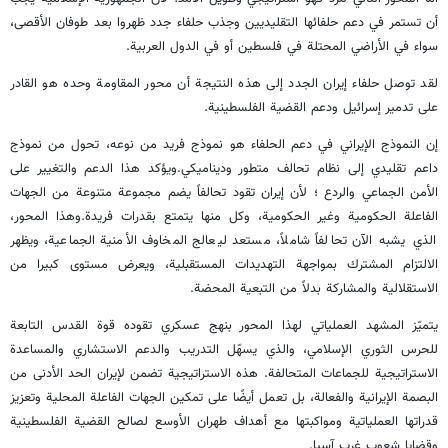
أن تستمر في دعم حلفائها التقليديين وجذب حلفاء جدد ظهروا بعد طوفان الأقصى،
سواء في الأراضي المحتلة في فلسطين أو في الدول العربية.
لقد توصل حلفاء إيران الجدد إلى هذه النتيجة أن محور المقاومة وحده هو القادر
على تدمير إسرائيل ودعم القضية الفلسطينية.
إن النموذج الإيراني في دعم الحلفاء هو نموذج فريد من نوعه، تحول من نموذج
داعم تقليدي إلى نظام تحالف متطور وديناميكي.ويؤكد هذا الدعم والتغيير على
الأمن الجماعي والردع ؛ لأن إيران تقود تحالفاً يضم مجموعة متنوعة من الجهات
الفاعلة الحكومية وغير الحكومية، وكل منها يتمتع بقدرات فريدة.وهذا المحور،
الذي يشبه الآن تحالفاً شاملاً، مستعد ليعالج المخاوف الأمنية الجماعية، ويظهر
الالتزام المشترك بمواجهة التهديدات المستقبلية، ويعرض مستوى كبيرا من
الاستقلالية والمشاركة بدلاً من التبعية المحضة.
يتميّز المشهد العملياتي لهذا المحور بنهج عسكري تقوده قوة القدس التابعة
للحرس الثوري الإسلامي، والذي يسهّل التدريب والدعم الاستشاري والمساعدة
الاستراتيجية للجماعات المتحالفة. هذه الاستراتيجية تضمن لإيران الحد الأدنى من
البصمة الإيرانية والفعالة، بل تعمل أيضًا على تمكين الجهات الفاعلة المحلية وتعزيز
قدراتها العملياتية ومواكبتها مع أهداف طهران الأوسع لصالح القضية الفلسطينية
وقضايا شعوب غرب آسيا.