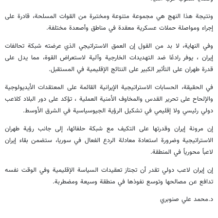
ونتيجة هذا النهج هي مجموعة متنوعة ومختبرة من القوات المسلحة، قادرة على
إجراء ومواصلة حملات عسكرية معقدة في مناطق وأصعدة مختلفة.
وفي النهاية، لا بد من القول إن العمق الاستراتيجي الذي عرضته شبكة تحالفات
إيران ، يوفر رادعًا ضد التهديدات الخارجية وآلية لاستعراض القوة، مما يدل على
قدرة طهران على التأثير الكبير على النتائج الإقليمية في المستقبل.
في الحقيقة، الحسابات الاستراتيجية الإيرانية القائمة على المعتقدات الأيديولوجية
والإلحاح على تحرير القدس والمخاوف الأمنية العملية ، تؤكد على دور البلاد كلاعب
دولي رئيسي ولا إقليمي في تشكيل الرؤية الجيوسياسية في الشرق الأوسط.
إن مرونة إيران وقدرتها على التكيف مع شبكة حلفائها، إلى جانب رؤية طهران
الاستراتيجية وضرورة استعادة معادلة الردع الفعال في سوريا، ستضمن بقاء إيران
لاعباً محورياً في المنطقة.
إن إيران لاعب دولي تقدر أن تجتاز تعقيدات السياسة الإقليمية وفي الوقت نفسه
تدافع عن مصالحها وتوسع نفوذها في منطقة وسيعة ومضطربة.
د.محمد علي صنوبري