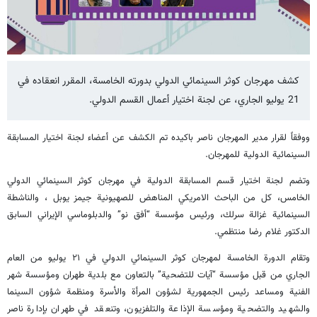
كشف مهرجان كوثر السينمائي الدولي بدورته الخامسة، المقرر انعقاده في
21 يوليو الجاري، عن لجنة اختيار أعمال القسم الدولي.
ووفقاً لقرار مدير المهرجان ناصر باكيده تم الكشف عن أعضاء لجنة اختيار المسابقة
السينمائية الدولية للمهرجان.
وتضم لجنة اختيار قسم المسابقة الدولية في مهرجان كوثر السينمائي الدولي
الخامس، كل من الباحث الامريكي المناهض للصهيونية جیمز یوبل ، والناشطة
السينمائية غزالة سرلك، ورئيس مؤسسة “أفق نو” والدبلوماسي الإيراني السابق
الدكتور غلام رضا منتظمي.
وتقام الدورة الخامسة لمهرجان كوثر السينمائي الدولي في ٢١ يوليو من العام
الجاري من قبل مؤسسة “آيات للتضحية” بالتعاون مع بلدية طهران ومؤسسة شهر
الفنية ومساعد رئيس الجمهورية لشؤون المرأة والأسرة ومنظمة شؤون السينما
والشهيد والتضحية ومؤسسة الإذاعة والتلفزيون، وتنعقد في طهران بإدارة ناصر