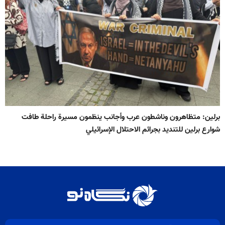
برلين: متظاهرون وناشطون عرب وأجانب ينظمون مسيرة راحلة طافت
شوارع برلين للتنديد بجرائم الاحتلال الإسرائيلي