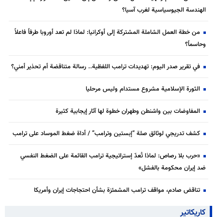
الهندسة الجيوسياسية لغرب آسيا؟
من خطة العمل الشاملة المشتركة إلى أوكرانيا: لماذا لم تعد أوروبا طرفاً فاعلاً
وحاسماً؟
في تقرير صدر اليوم: تهديدات ترامب اللفظية.. رسالة متناقضة أم تحذير أمني؟
الثورة الإسلامية مشروع مستدام وليس مرحليا
المفاوضات بين واشنطن وطهران خطوة لها آثار إيجابية كثيرة
كشف تدريجي لوثائق صلة “إبستين وترامب” / أداة ضغط الموساد على ترامب
«حرب بلا رصاص: لماذا تُعدّ إستراتيجية ترامب القائمة على الضغط النفسي
ضد إيران محكومة بالفشل»
تناقض صادم، مواقف ترامب المشمئزة بشأن احتجاجات إيران وأمريكا
كاريكاتير