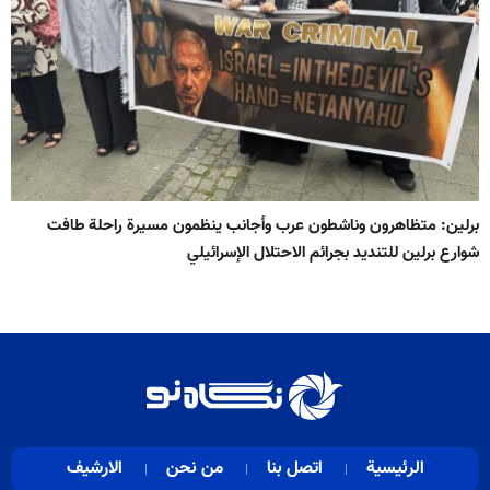
برلين: متظاهرون وناشطون عرب وأجانب ينظمون مسيرة راحلة طافت
شوارع برلين للتنديد بجرائم الاحتلال الإسرائيلي
الرئيسية
اتصل بنا
من نحن
الارشيف