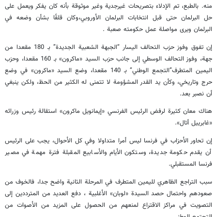
منه. بالطبع، تم الإدلاء بتصريحات غیرجدیة وغير موثوقة بأنه كان يفكر ويعمل على
حل البرلمان حتى قبل انتخابات البرلمان الأوروبي،وكان قلقًا بشأن وضعه في
البرلمان ويرى مواصلة عمل حكومته صعبة .
إن تفوق وفوز حزب التحالف اليسار “الجبهة الشعبية الجديدة” بـ 180 مقعدا من
جهة، وفوز التحالف الوسطي إلى جانب حزب السيد «ماكرون» بـ 160 مقعدا، وحزب
اليمين المتطرف”التجمع الوطني” بـ 140 مقعدا، وضع السيد «ماكرون» في وضع
حرج وتاريخي، وكأن يد القدر المشؤومة لا تتمنى له الكثير من الحظ، ولكن ينبغي
أن نصبر بعد.
هناك معان كثيرة لرفض الرئيس الفرنسي «إيمانويل ماكرون» استقالة رئيس وزرائه
«غابرييل أتال».
إن تحاور الأحزاب في فرنسا لیس أمرا متداولا وفي كل الأحوال، يجب على الرئيس
أن يقدم حكومة جديدة، وستكون الأيام والأسابيع المقبلة فترة مهمة في مصير
فرنسا المستقبلي.
سبب التراجع الظاهري لليمين المتطرف في المرحلة الثانية واضح جدا، فالخوف من
صعودهم واحتمال حصد السيدة «لوبان» الأغلبية ، دفع العديد من المترددين إلى
التصويت في مراكز الاقتراع لمنعهم من الحصول على المزيد من الأصوات من