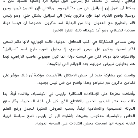
إرهابي”. يمكننا أن نختلف مع إسرائيل حول كيفية الرد وحماية نفسها، لكن لا
يمكننا أن نقول إن إسرائيل هي من بدأ الهجوم، وبالتالي فإن التمييز (بينها وبين
روسيا) واضح للغاية، لهذا فإن ماكرون ينحاز الى اسرائيل بشكل جليّ، وهو رئيس
قام بالتطبيع مع العدوان، وانا من البداية ضد ماكرون، خصوصا ان فرنسا دولة
معادية للاسلام، وهو أمرٌ شهدناه ذلك الفترة الاخيرة.
وعن مساعي للمشاركة في اغلب المحافل الدولية، قالت الهواري: لانها دائم تسعى
لذكر اسمها، وتكون عل مرمى الجميع، إذ يحاول الغرب طرح اسم “اسرائيل”
والاعتراف بانها دولة، لكن هي ليست دولة انما كيان صهيوني غاصب للاراضي، لهذا
هم يحاولون تبييض صورتهم بعد الجرائم التي ارتكبوها.
وتابعت عن مشاركة جنود في جيش الاحتلال بالأولمبياد، مؤكدةً أن ذلك مؤشّر على
تضامن ماكرون مع نتنياهو وهذا واضح من قبل ليس بجديد.
وأضافت معرّجة على الإنتقادات المتكاثرة لباريس في الاولمبياد، وقالت: أولاً، بدا
ذلك بعد نشر الفيديو الخاص بالافتتاح الذي كان في قمّة السخرية، وأثار حنق
الديانة المسيحية والاسلامية ايضاً، بسبب العروض المثيرة للجدل ورفع العلم
الخاص بالاولمبياد معكوس وغيرها، وأشارت الى أن باريس تتبع سياسة غريبة
للغاية لدرجة انها اصبحت محض انتقادات على الساحة الدولية.