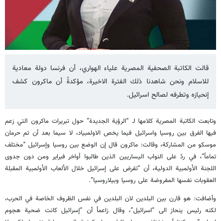
قالت الكاتبة الصحفية المصرية علياء الهواري، أن فرنسا دولة معادية
للاسلام ونحن شاهدنا ذلك الفترة الاخيرة، مؤكدةً أن ماكرون كشف
إنحيازه وتطرفه لصالح اسرائيل.
وتابعت الكاتبة المصرية كلامها لـ “الرؤية الجديدة” حول تبريرات ماكرون التي زعم
فيها الفرق بين روسيا واسرائيل فيما يخص الاولمبياد، لا سيما بعد أن تم حرمان
موسكو من المشاركة، وقالت: ماكرون قال إن الوضع بين روسيا وإسرائيل “مختلف
تماماً”، في ردّ على النواب اليساريين الذين طالبوا أواخر فبراير ومن دون جدوى
اللجنة الأولمبية الدولية، أن “تفرض على إسرائيل خلال الألعاب الأولمبية المقبلة
العقوبات نفسها المفروضة على روسيا وبيلاروسيا”.
وأضافت: هو قارن بين البلدين لان البلدين في نفس الظروف الخاصة في الحرب،
لكنه رئيس ينحاز الى “اسرائيل”، وقال زاعماً أن “إسرائيل كانت ضحية هجوم