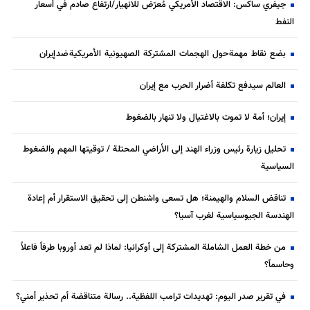
جيفري ساكس: الاقتصاد الأمريكي مُعرّض للانهيار/ارتفاع صادم في أسعار
النفط
بضع نقاط مهمة حول الهجمات المشتركة الصهيونية الأمريكية ضد إيران
العالم سيدفع تكلفة أضرار الحرب مع إيران
إيران؛ أمة لا تموت بالاغتيال ولا تنهار بالضغوط
تحليل زيارة رئيس وزراء الهند إلى الأراضي المحتلة / توقيتها المهم والضغوط
السياسية
تناقض السلام والهيمنة؛ هل تسعى واشنطن إلى تحقيق الاستقرار أم إعادة
الهندسة الجيوسياسية لغرب آسيا؟
من خطة العمل الشاملة المشتركة إلى أوكرانيا: لماذا لم تعد أوروبا طرفاً فاعلاً
وحاسماً؟
في تقرير صدر اليوم: تهديدات ترامب اللفظية.. رسالة متناقضة أم تحذير أمني؟