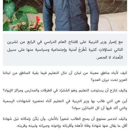
مع إصرار وزير التربية على اِفتتاح العام الدراسي في الرابع من تشرين
الثاني تساؤلاتٍ كثيرة تُطْرَحْ أمنية وإجتماعية وسياسية منها على سبيل
التَّعداد لا الحصر.
كيف لأبناء مناطق معينة من لبنان أن تنال التعليم فيما بقية المناطق من لبناننا
العزيز تحت نيران العدو؟
وكيف لنازح أن يستوعب التعليم وهو المُشرَّد في الطرقات والمدارس ومراكز الإيواء؟
أين هي التي طالب بها وزير التربية في التعليم أثناء تحضيره للشهادات الرسمية
والتي أكد فيها أن كل اللبنانيِّن سواء؟
وكيف لتدمير ممنهج أن يمنح الطالب شعوراً بالأمان. وأن يَكُنْ بإمكانه نيل شهادة
أقل ما يقال عنها شهادة وفاة لأهله وأقربائه وإخوته وجيرانه ولبيته وقريته.