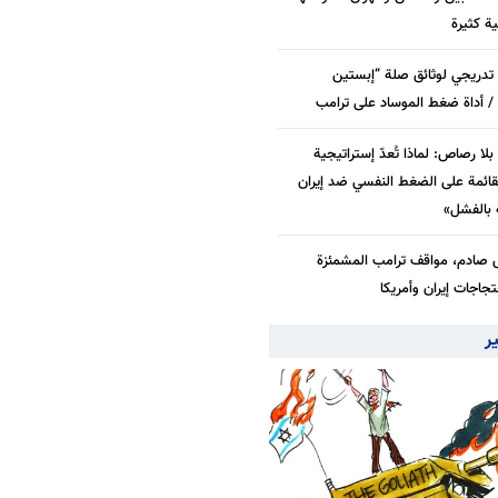
بية كثيرة
دريجي لوثائق صلة “إبستين
/ أداة ضغط الموساد على ترامب
لا رصاص: لماذا تُعدّ إستراتيجية
قائمة على الضغط النفسي ضد إيران
بالفشل»
 صادم، مواقف ترامب المشمئزة
جاجات إيران وأمريكا
ير