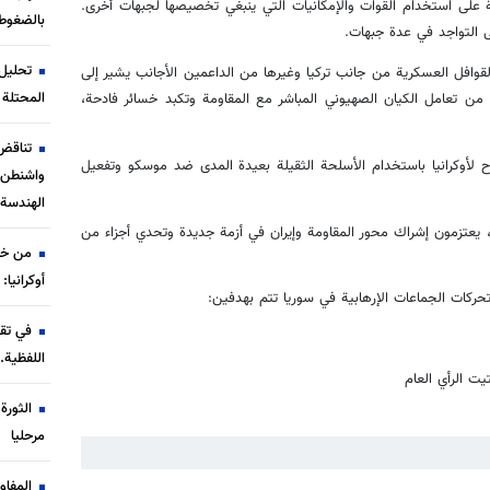
ة على استخدام القوات والإمكانيات التي ينبغي تخصيصها لجبهات أخرى.
بالضغوط
ى التواجد في عدة جبهات.
تحليل 
القوافل العسكرية من جانب تركيا وغيرها من الداعمين الأجانب يشير إلى
المحتلة 
اً من تعامل الكيان الصهيوني المباشر مع المقاومة وتكبد خسائر فادحة،
تناقض
اح لأوكرانيا باستخدام الأسلحة الثقيلة بعيدة المدى ضد موسكو وتفعيل
واشنطن إ
الهندسة 
ا، يعتزمون إشراك محور المقاومة وإيران في أزمة جديدة وتحدي أجزاء من
من خط
أوكرانيا:
ن تحركات الجماعات الإرهابية في سوريا تتم بهدفين:
في تقر
اللفظية.
ت الرأي العام
الثور
مرحليا
المفا