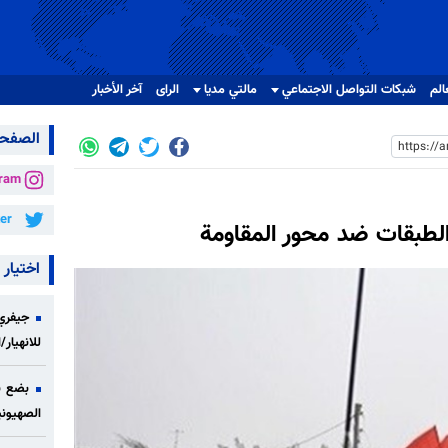
الم
شبکات التواصل الاجتماعي
مالتي مدیا
الرای
آخر الأخبار
الصفحا
gram
ter
الطبقات ضد محور المقاومة
اختيار 
جيفري 
للانهيار
بضع ن
الصهيوني