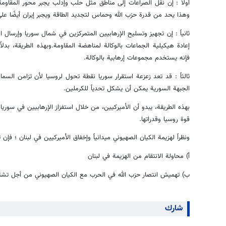
أولاً : إن نقل الصراعات إلى مناطق مثل حلب وإدلب يجبر محور المقاوم
وهذا يحد من قدرة حزب الله وحماس لتجديد الطاقة ويجبر إيران أيضًا عل
ثانياً : إن تجهيز وتسليح الإرهابيين المتمركزين في شمال سوريا وإرسال 
إعادة هيكيلية الجماعات بالوكالة لمناهضة المقاومة.وبهذه الطريقة، بدل
فإنه يستخدم مجموعات إرهابية بالوكالة.
ثالثاً : قد تعد زعزعة استقرار سوريا نقطة تحول لروسيا لأن تزامن السم
الجبهة السورية يمكن أن يشكل تحدياً للكرملين.
بهذه الطريقة، يبدو أن الأميركيين، من خلال استفزاز الإرهابيين في سوري
قوة روسيا وقدراتها.
ونظراً لهزيمة الكيان الصهيوني ميدانياً وإخفاق الأميركيين في لبنان ؛ فإ
أ) محاولة الانتقام من الهزيمة في لبنان
ب) تهميش انتصار حزب الله في الحرب مع الكيان الصهيوني من أجل تشتي
شارك