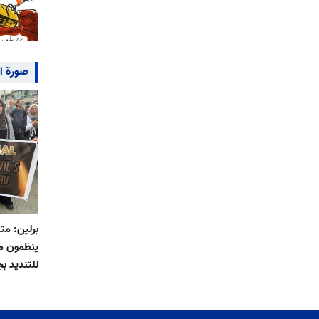
صورة ا
برلين: م
ينظمون مس
للتنديد بج