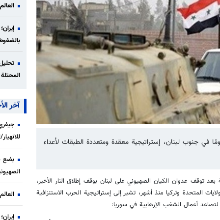
العالم
إيران؛
بالضغوط
تحليل 
المحتلة 
آخر الأخ
جيفري 
للانهيار
ت التطورات في حلب في خضم وقف إطلاق النار لمدة 60 يومًا في جنوب لبنان، إستراتيجية معقدة ومتعددة الطبقات لأعداء
بضع ن
الصهيوني
د توقف عدوان الكيان الصهيوني على لبنان بوقف إطلاق النار الأخير،
ايات المتحدة وتركيا منذ أشهر، تشير إلى إستراتيجية الحرب الاستنزافية
العالم
لتصاعد أعمال الشغب الإرهابية في سوريا:
إيران؛