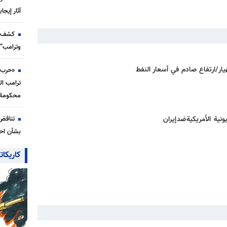
آثار إيجا
كشف ت
وترامب” 
ار/ارتفاع صادم في أسعار النفط
«حرب ب
ترامب ال
محكومة 
تناقض
ة الأمريكية ضد إيران
بشأن احت
كاريكات