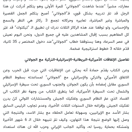
معارك، مشيراً “عندما شاهدت “الجولاني” للمرة الأولى وهو يتكلم أدركت ان هذا
الرجل قد تمّ تدريبه بشكل قوي، فـ”الجولاني” أصبح يتكلم الجمل القصيرة
والمباشرة وغير المباشرة، تعابيره وحركاته تجمع 3 ركائز هي النظر والسمع
والإحساس، ولو توقفنا عند هذه الركائز الثلاث ندرك ان تطبيق الـ “تيكتوك” قد غيّر
كل المفاهيم بسبب إقبال المشاهدين عليه في جميع الدول، ونحن اليوم نعيش
في عصر السرعة، وهنا يستوقفنا خطاب “الجولاني”عند دخول المختصر بـ 35 ثانية،
قدّم خلاله 3 خطوط استراتيجية ضخمة.
تفاصيل الإتفاقات الأميركية-البريطانية-الإسرائيلية-التركية مع الجولاني
وعن الكتاب يقدّم حمادة أنه يحكي عن الإتفاقيات التي جرت قبل الحرب وعن
الاتفاق الأميركي والتركي والإسرائيلي مع “الجولاني” لمساعدته بسقوط النظام
السوري مقابل إمضاءه بأن يكون الجولان والجنوب السوري تحت سيطرة الإسرائيلي
والشمال تحت السيطرة الأميركية، كما يتطرق الكتاب من وجهة نظر الكاتب الى
الفساد الذي عمّ النظام السوري وتفكيك الجيش والمستشارات اللواتي كنّ يدرن
تفكيك الجيش وإفراغه خلال السنوات الثلاث الأخيرة، وعدم تجاوب الرئيس السابق
بشار الأسد مع الإيرانيين، وسهولة تعامل الحلفاء مع بشار الاسد، والنتيجة التي
وصل إليها الوضع نتيجة هذا التهاون، وكيف تمّ تنبيهه خلال الـ 6 شهور الأخيرة
وتمسّكه بحماية روسيا له، وتأكيد الجانب الإيراني وحزب الله ان هناك استعداد