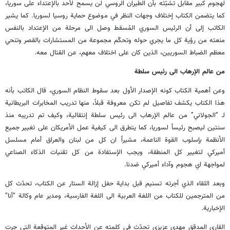
لهجوم كبير مقابل تشبّثه بأن الطيران الروسي لن يسمح لأحد بالإعتداء على سوريا،
كما يتضمن الكتاب إختلاف وجهات النظر في موضوع حماية روسيا لسوريا. كما يشير
الكاتب إلى أن الرئيس السوري المُسقط وصل الى مرحلة من الإعتداد بالنفس
منعته من رؤية كل ما يجري حوله وتحكّم مجموعة من المستشارات بالقصر وتنحي
معظم الضباط السوريين، الذين كان على اختلاف معهم، عن القتال معه.
من عالم الإرهاب الى رئيس سلطة
وعن أهمية الكتاب كونه الإصدار الأول بعد سقوط النظام السوري، قال الكاتب بأنه
هذا الكتاب يكشف تفاصيل لم تكن معروفة قبلاً، منها تدريب المخابرات البريطانية
لـ “الجولاني” من عالم الإرهاب الى رئيس سلطة إنتقالية، وكيف تم تدريبه منذ
سنتين ليصبح رئيساً لسوريا، كما يتطرق الى كيفية عمل الأمريكان على تغيير جميع
الأنظمة بإسلوب القوة الناعمة، مشيراً ان كل من لبنان والعراق أمام مسلسل
أميركي لتغيير كل المنطقة، ويجب الإستفادة من كل تقنيات الذكاء الصناعي
لمواجهة اي هجوم وآداء أميركي ضدنا.
وبعد اللقاء الذي أجرته تسنيم قبل بداية حفل إزالة الستار عن الكتاب، تحدّث كل
من المترجمين للكتاب من اللغة العربية الى اللغة الفارسية، ومدير عام وكالة “أنا”
الإخبارية.
القارى المدقق مهدي عزيزي تحدّث في كلمته عن الأحداث غير المتوقعة التي جرت