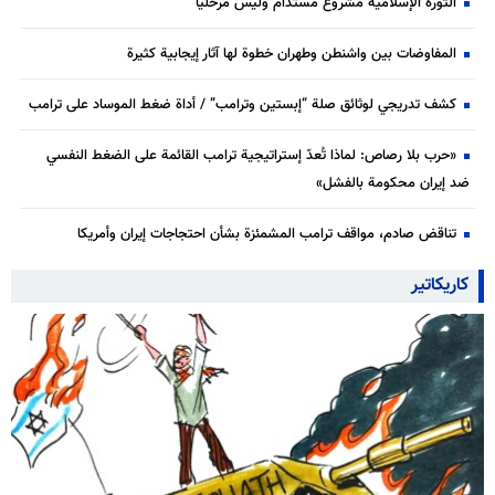
الثورة الإسلامية مشروع مستدام وليس مرحليا
المفاوضات بين واشنطن وطهران خطوة لها آثار إيجابية كثيرة
كشف تدريجي لوثائق صلة “إبستين وترامب” / أداة ضغط الموساد على ترامب
«حرب بلا رصاص: لماذا تُعدّ إستراتيجية ترامب القائمة على الضغط النفسي
ضد إيران محكومة بالفشل»
تناقض صادم، مواقف ترامب المشمئزة بشأن احتجاجات إيران وأمريكا
كاريكاتير