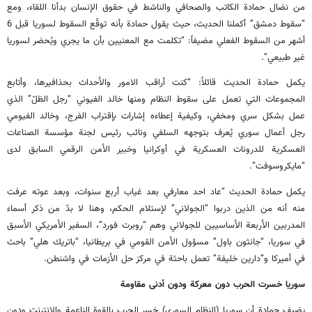
من نضال حمادة الكاتب والصحافي والناشط في حقوق الإنسان بدأنا اللقاء، ومع
“سقوط دمشق” أكملنا الحديث، حيث يقول حمادة بأنه توقّع السقوط لسوريا قبل 6
أشهر من السقوط الفعلي مضيفاً: “تكلمت مع المعنيين بأن ما يجري ويُحضر لسوريا
غير طبيعي”.
يكمل حمادة الحديث قائلاً: “كنت أراقب الامور والأحداث بحذافيرها، وأتابع
المجموعات التي تعمل على سقوط النظام ومنها خالد الفيوني “رجل الظلّ” الذي
عمل بشكل سري ومخفي، وكيفية إعطاءه إشارات بإقتراب الفرج، وخالد الفيومي
رجل أعمال سوري يُعرف بتوجهه السلفي ونائب رئيس لجنة مؤسسة الصناعات
العسكرية للدرونات العسكرية في أوكرانيا وخبير الأمن الرقمي السابق لدى
“مايكروسوفت”.
يكمل حمادة الحديث “عاد احد معارفي بعد غياب أربع سنوات، وبعد عوته عرفت
منه أنه من الذين دربوا “الجولاني” لإستلام الحكم، وهنا لا بدّ من ذكر أسماء
المدربين الأربعة الأساسيين للجولاني وهم “روبرت فورد”، السفير الأمريكي الأسبق
في سوريا، “جانثون باول” مسؤول الأمن القومي في بريطانيا، “باتريك هلي” باحث
في أميركا و”دارين خليفة” تعمل باحثة في مركز حل الأزمات في واشنطن.
سوريا خسرت الحرب دون معركة ودون أدنى مقاومة
يضيف حمادة أن سوريا (النظام السوري) خسر الحرب بالقوة الناعمة والإنترنت ودون