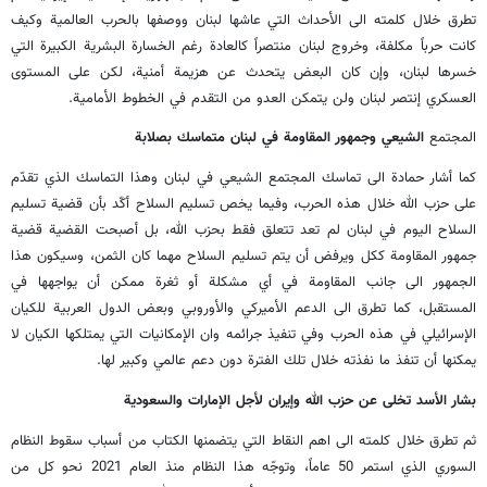
تطرق خلال كلمته الى الأحداث التي عاشها لبنان ووصفها بالحرب العالمية وكيف
كانت حرباً مكلفة، وخروج لبنان منتصراً كالعادة رغم الخسارة البشرية الكبيرة التي
خسرها لبنان، وإن كان البعض يتحدث عن هزيمة أمنية، لكن على المستوى
العسكري إنتصر لبنان ولن يتمكن العدو من التقدم في الخطوط الأمامية.
المجتمع
الشيعي وجمهور المقاومة في لبنان متماسك بصلابة
كما أشار حمادة الى تماسك المجتمع الشيعي في لبنان وهذا التماسك الذي تقدّم
على حزب الله خلال هذه الحرب، وفيما يخص تسليم السلاح أكّد بأن قضية تسليم
السلاح اليوم في لبنان لم تعد تتعلق فقط بحزب الله، بل أصبحت القضية قضية
جمهور المقاومة ككل ويرفض أن يتم تسليم السلاح مهما كان الثمن، وسيكون هذا
الجمهور الى جانب المقاومة في أي مشكلة أو ثغرة ممكن أن يواجهها في
المستقبل، كما تطرق الى الدعم الأميركي والأوروبي وبعض الدول العربية للكيان
الإسرائيلي في هذه الحرب وفي تنفيذ جرائمه وان الإمكانيات التي يمتلكها الكيان لا
يمكنها أن تنفذ ما نفذته خلال تلك الفترة دون دعم عالمي وكبير لها.
بشار الأسد تخلى عن حزب الله وإيران لأجل الإمارات والسعودية
ثم تطرق خلال كلمته الى اهم النقاط التي يتضمنها الكتاب من أسباب سقوط النظام
السوري الذي استمر 50 عاماً، وتوجّه هذا النظام منذ العام 2021 نحو كل من