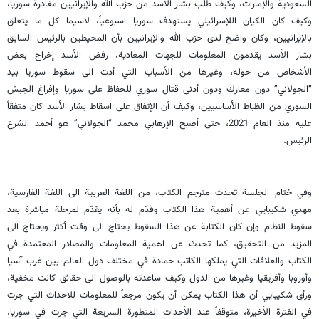
السعودية والإمارات، وكيف طلب بشار الأسد من حزب الله والإيرانيين مغادرة سوريا،
وكيف كان الكيان اللإسرائيلي يستهدف سوريا اسبوعياً، لاسيما كل ما يتعلق
بالإيرانيين، وكان واضح لدى حزب الله والإيرانيين بأن المحيطين بالرئيس السابق
بشار الأسد يقدمون المعلومات للجهات المعادية، رفض الأسد إخراج بعض
الأشخاص من حوله، وغيرها من الأسباب التي أدت الى سقوط سوريا بيد
“الجولاني” دون معارك ودون أدنى قتال سوري للحفاظ على سوريا وإفراغ الجيش
السوري من الظباط الأساسيين، وكيف أن الإتفاق على اسقاط بشار الأسد كان متفقاً
عليه منذ العام 2021، حتى أصبح الإرهابي محمد “الجولاني” هو أحمد الشرع
الرئيس.
وفي ختام الجلسة تحدث مترجم الكتاب، من اللغة العربية الى اللغة الفارسية،
مهدي شكيبايي عن أهمية هذا الكتاب وقدّم له بأنه يقدّم لمرحلة مباشرة بعد
سقوط النظام وإن كان الكتابة عن هذا السقوط يحتاج الى وقت أكثر ويحتاج الى
المزيد من التحقيق، كما تحدث عن اهمية المعلومات والمصادر المعتمدة في
الكتاب والعلاقات التي يملكها الكاتب حمادة في مختلف دول العالم بين غرب آسيا
وأوروبا وأفريقيا وغيرها من الدول وكيف ساعدته بالوصول الى حقائق كانت مخفية،
ورأى شكيبايي أن هذا الكتاب يمكن أن يكون مرجعاً للمعلومات للاحداث التي جرت
في الفترة الأخيرة، متوقفاً عند الأحداث المتطورة السريعة التي جرت في سوريا،