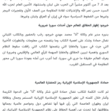
بعد الـ 7 من أكتوبر مشيراً الى الحرب على لبنان واستشهاد الأمين العام لحزب الله
السيد حسن نصر الله والإغتيالات لقادة المقاومة من الصف الأول وتفجيرات البيجر
وغيرها من الضغوط السياسية سواء في إيران أو العراق ولبنان وغيرها.
خيرجو: إظهار الحقائق للعالم حول أحداث سوريا ضرورية
بدوره مدير عام وكالة “أنا” محمد مهدي خيرجو، رحّب بالحضور وبالكاتب اللبناني
نضال حمادة وشدّد على اهمية الكتاب وما يتضمنه من معلومات والتطورات الأخيرة
التي جرت في سوريا والخفايا التي يتضمنها الكتاب التي رافقت سقوط النظام
السوري واهمية تبيين الحقائق والخفايا المبهمة للرأي العالمي والإقليمي وضرورة ان
يعرف العالم حقيقة ما جرى في سوريا، كما أعرب عن أمله بعودة سوريا الى محور
المقاومة في المستقبل القريب.
حمادة: الجمهورية الإسلامية الإيرانية رمز للحضارة العالمية
ثم كانت الكلمة للكاتب نضال حمادة الذي شكر وكالة “أنا” على الدعوة الكريمة
وأشار خلال كلمته الى تطور الجمهورية الإسلامية الإيرانية المستمر وجمال ونظافة
ايران وطهران العاصمة التي رأى فيها أنها تضاهي دول وعواصم عالمية بجمالها
ونظافتها، كما تحدث عن أهمية الحفاظ على نظام الجمهورية الإسلامية الإيرانية، ثم