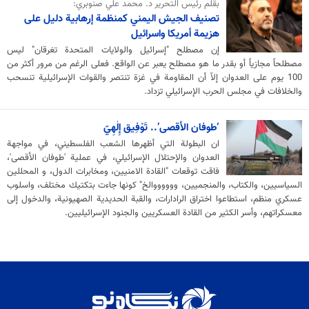
بقلم رئيس التحرير د. محمد علي صنوبري:
تصنيف الجيش اليمني كمنظمة إرهابية دليل على
هزيمة أمريكا واسرائيل
إن مصطلح "إسرائيل والولايات المتحدة تغرقان" ليس
مصطلحاً مجازياً أو بقدر ما هو مصطلح يعبر عن الواقع. فعلى الرغم من مرور أكثر من
100 يوم على العدوان إلاّ أن المقاومة في غزة تنتصر والقوات الإسرائيلية تنسحب
والخلافات في مجلس الحرب الإسرائيلي تزداد.
‘طوفان الأقصى’.. تَوْفِيق إِلٰهِيّ
ان البطولة التي أظهرها الشعب الفلسطيني، في مواجهة
العدوان والإحتلال الإسرائيلي، في عملية 'طوفان الأقصى'،
فاقت توقعات "القادة الامنيين، ومخابرات الدول، و المحللين
السياسيين، والكتاب، والمنجميين، ووووووالخ" كونها جاءت بتكتيك مختلف، واسلوب
عسكري منظم، استطاعوا اختراق الرادارات، والقبة الحديدية الصهيونية، والدخول إلى
معسكراتهم، وأسر الكثير من القادة العسكريين والجنود الإسرائيليين.