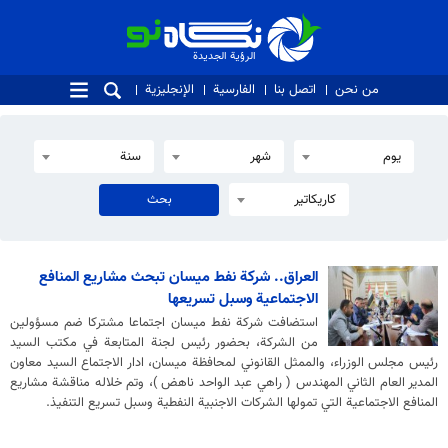
الرؤية الجديدة
الرؤية الجديدة
من نحن
اتصل بنا
الفارسية
الإنجليزية
يوم
شهر
سنة
كاريكاتير
العراق.. شركة نفط ميسان تبحث مشاريع المنافع
الاجتماعية وسبل تسريعها
استضافت شركة نفط ميسان اجتماعا مشتركا ضم مسؤولين
من الشركة، بحضور رئيس لجنة المتابعة في مكتب السيد
رئيس مجلس الوزراء، والممثل القانوني لمحافظة ميسان، ادار الاجتماع السيد معاون
المدير العام الثاني المهندس ( راهي عبد الواحد ناهض )، وتم خلاله مناقشة مشاريع
المنافع الاجتماعية التي تمولها الشركات الاجنبية النفطية وسبل تسريع التنفيذ.