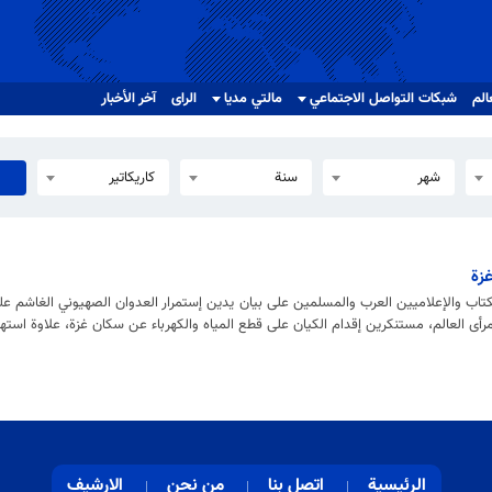
الم
شبکات التواصل الاجتماعي
مالتي مدیا
الرای
آخر الأخبار
شهر
سنة
كاريكاتير
غزة
ب والإعلاميين العرب والمسلمين على بيان يدين إستمرار العدوان الصهيوني الغاشم على
مرأى العالم، مستنكرين إقدام الكيان على قطع المياه والكهرباء عن سكان غزة، علاوة استه
الرئيسية
اتصل بنا
من نحن
الارشيف