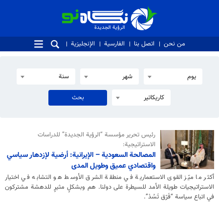
الرؤية الجديدة
الرؤية الجديدة
من نحن
اتصل بنا
الفارسية
الإنجليزية
يوم
شهر
سنة
كاريكاتير
رئيس تحرير مؤسسة “الرؤية الجديدة” للدراسات
الاستراتيجية:
المصالحة السعودية – الإيرانية: أرضية لإزدهار سياسي
واقتصادي عميق وطويل المدى
أكثر ما ميّز القوى الاستعمارية في منطقة الشرق الأوسط هو التشابه في اختيار
الاستراتيجيات طويلة الأمد للسيطرة على دولنا. هم وبشكلٍ مثيرٍ للدهشة مشتركون
في اتباع سياسة “فَرّق تَسُدْ”.