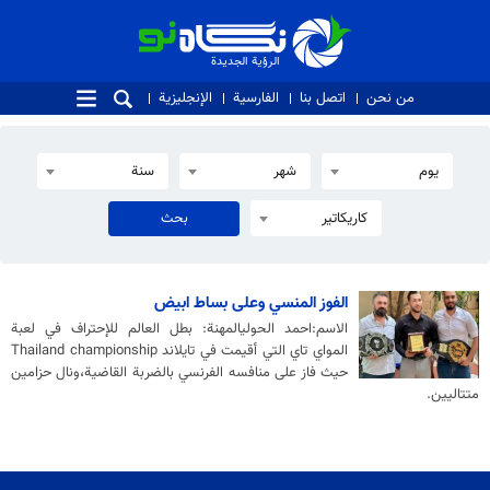
الرؤية الجديدة
الرؤية الجديدة
من نحن
اتصل بنا
الفارسية
الإنجليزية
يوم
شهر
سنة
كاريكاتير
الفوز المنسي وعلى بساط ابيض
الاسم:احمد الحوليالمهنة: بطل العالم للإحتراف في لعبة
المواي تاي التي أقيمت في تايلاند Thailand championship
حيث فاز على منافسه الفرنسي بالضربة القاضية،ونال حزامين
متتاليين.