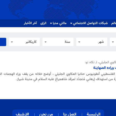
الم
شبکات التواصل الاجتماعي
مالتي مدیا
الرای
آخر الأخبار
شهر
سنة
كاريكاتير
وي الجليلي، لـ نكاه نو:
وراءه الصهاينة
هب الفلسطيني أنطونيوس حنانيا العكاوي الجليلي ، أوضح خلاله من يقف وراء الهجمات ا
خيرة من استهداف إرهابي مُتجدّد لمرقد شاهجراغ عليه السلام في مدينة شيراز.
الرئيسية
اتصل بنا
من نحن
الارشيف