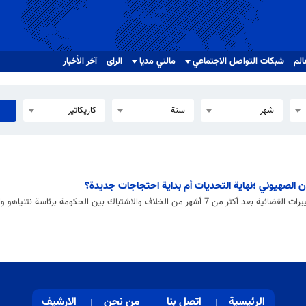
الم
شبکات التواصل الاجتماعي
مالتي مدیا
الرای
آخر الأخبار
شهر
سنة
كاريكاتير
يان الصهيوني ؛نهاية التحديات أم بداية احتجاجات جديدة؟
ين الحكومة برئاسة نتنياهو والمعارضة بقيادة لبيد وبيني غانتس.
الرئيسية
اتصل بنا
من نحن
الارشيف