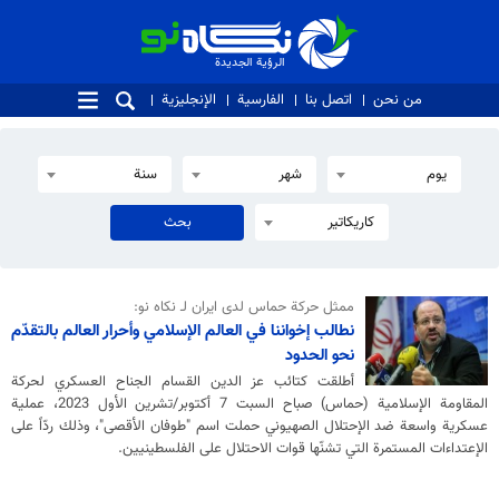
الرؤية الجديدة
الرؤية الجديدة
من نحن
اتصل بنا
الفارسية
الإنجليزية
يوم
شهر
سنة
كاريكاتير
ممثل حركة حماس لدى ايران لـ نكاه نو:
نطالب إخواننا في العالم الإسلامي وأحرار العالم بالتقدّم
نحو الحدود
أطلقت كتائب عز الدين القسام الجناح العسكري لحركة
المقاومة الإسلامية (حماس) صباح السبت 7 أكتوبر/تشرين الأول 2023، عملية
عسكرية واسعة ضد الإحتلال الصهيوني حملت اسم "طوفان الأقصى"، وذلك ردّاً على
الإعتداءات المستمرة التي تشنّها قوات الاحتلال على الفلسطينيين.