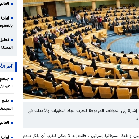
العالم
إيران؛
بالضغوط
تحليل 
المحتلة 
آخر الأخ
جيفري 
للانهيار
بضع ن
الصهيوني
في إشارة إلى المواقف المزدوجة للغرب تجاه التطورات والأحداث في
ة.
العالم
ين والغدة السرطانية إسرائيل ، قالت إنه لا يمكن للغرب أن يفكر بدعم
إيران؛