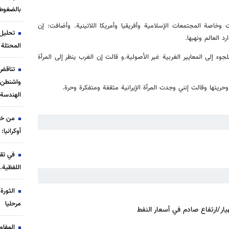
بالضغوط
 وخاصة المجتمعات الإسلامية وأفريقيا وأمريكا اللاتينية. وأضافت: إن
تحليل 
 العالم ونهبها.
المحتلة 
جوء إلى المعايير الغربية غير الأصولية.و قالت إن الغرب ينظر إلى المرأة
تناقض
واشنطن إ
ة وحريتها وقالت إنني وجدت المرأة الإيرانية مثقفة ومتفكرة وحرة.
الهندسة 
من خط
أوكرانيا:
في تقر
اللفظية.
الثور
مرحليا
ار/ارتفاع صادم في أسعار النفط
المفا