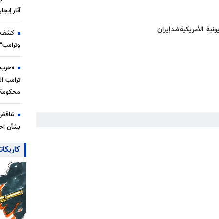
آثار إيجا
ة الأمريكية ضد إيران
كشف ت
وترامب” 
«حرب ب
ترامب ال
محكومة 
تناقض
بشأن احت
كاريكات