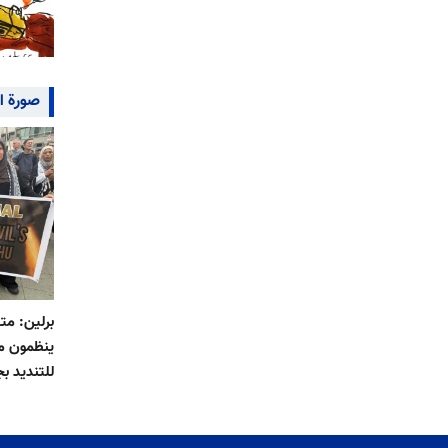
صورة ا
برلين: م
ينظمون مس
للتنديد بج