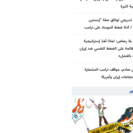
بية كثيرة
دريجي لوثائق صلة “إبستين
/ أداة ضغط الموساد على ترامب
لا رصاص: لماذا تُعدّ إستراتيجية
قائمة على الضغط النفسي ضد إيران
بالفشل»
 صادم، مواقف ترامب المشمئزة
جاجات إيران وأمريكا
ير