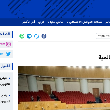
الم
شبکات التواصل الاجتماعي
مالتي مدیا
الرای
آخر الأخبار
الصفحا
gram
ter
لمية
اختيار 
جيفري 
للانهيار
بضع ن
الصهيوني