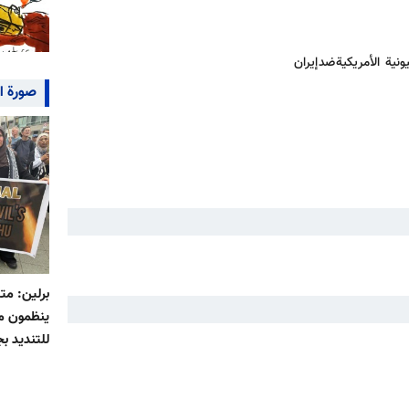
ة الأمريكية ضد إيران
صورة ا
برلين: م
ينظمون مس
للتنديد بج