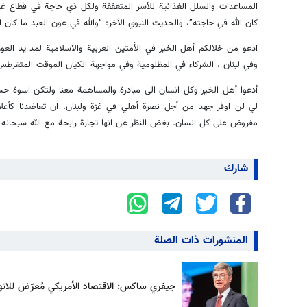
المساعدات والسلل الغذائية للأسر المتعففة ولكل ذي حاجة في قطاع غزة
كان الله في حاجته”، والحديث النبوي الآخر: “والله في عون العبد ما كان ال
ادعو من خلالكم أهل الخير في الأمتين العربية والاسلامية لمد يد العو
وفي لبنان ، الشركاء في المظلومية وفي مواجهة الكيان الموقت المتغرطس
أدعوا أهل الخير وكل انسان الى مبادرة والمساهمة معنا ولتكن اسوة ح
لي لن اوفر جهد من أجل نصرة أهلي في غزة ولبنان. ان تعاضدنا كأ
مفروض على كل انسان. بغض النظر عن انها تجارة رابحة مع الله سبحانه
شارك
المنشورات ذات الصلة
جيفري ساكس: الاقتصاد الأمريكي مُعرّض للانهي