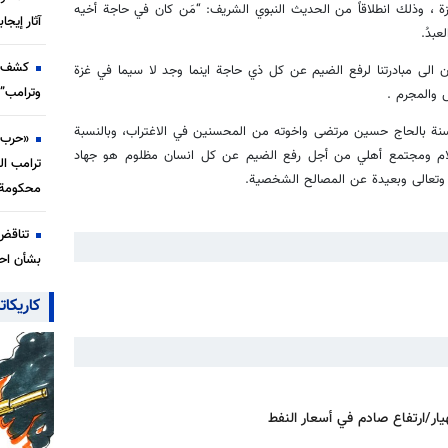
 ، وذلك انطلاقاً من الحديث النبوي الشريف: “مَن كان في حاجة أخيه
آثار إيجا
عبدُ.
كشف ت
ن الى مبادرتنا لرفع الضيم عن كل ذي حاجة اينما وجد لا سيما في غزة
وترامب” 
 والمجرم .
سنة بالحاج حسين مرتضى واخوته من المحسنين في الاغتراب، وبالنسبة
«حرب ب
علام ومجتمع أهلي من أجل رفع الضيم عن كل انسان مظلوم هو جهاد
ترامب ال
 وتعالى وبعيدة عن المصالح الشخصية.
محكومة 
تناقض
بشأن احت
كاريكات
ار/ارتفاع صادم في أسعار النفط