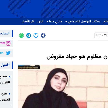
الم
شبکات التواصل الاجتماعي
مالتي مدیا
الرای
آخر الأخبار
الصفحا
gram
ter
ان مظلوم هو جهاد مفروض
اختيار 
جيفري 
للانهيار
بضع ن
الصهيوني