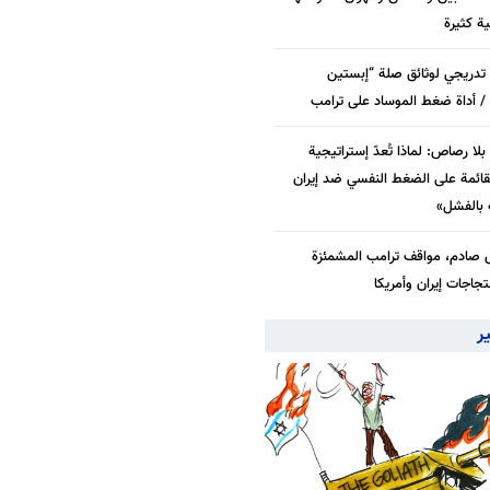
بية كثيرة
دريجي لوثائق صلة “إبستين
/ أداة ضغط الموساد على ترامب
لا رصاص: لماذا تُعدّ إستراتيجية
قائمة على الضغط النفسي ضد إيران
بالفشل»
 صادم، مواقف ترامب المشمئزة
جاجات إيران وأمريكا
ير