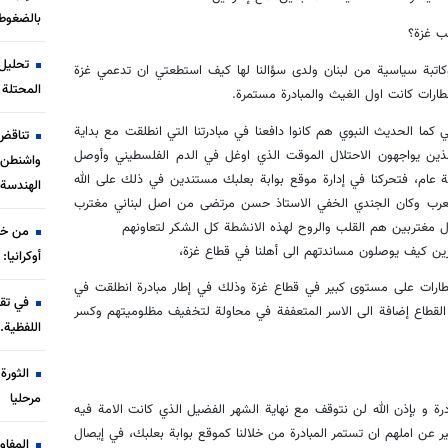
بالضغوط
ب غزة؟
تحليل 
 وكاتبة سياسية من لبنان ولدى سؤالنا لها كيف استطعتي ان تدعمي غزة
المحتلة 
ارات كانت اول الغيث والمبادرة مستمرة.
 كما الحديث النبوي هم كانوا دافعنا في مبادرتنا التي انطلقت مع بداية
تناقض
ذين يواجهون الاحتلال الموقت الذي اوغل في الدم الفلسطيني وأوصل
واشنطن إ
ة عام، فتحركنا في إدارة موقع بوابة بعلبك مستندين في ذلك على الله
الهندسة 
العرب وكان الجندي الخفي الاستاذ حسن مرتضى من اصل لبناني مغترب
ل مغتربين هم القلب والروح لهذه الانشطة كل الشكر لتعاونهم
من خط
ين كيف يوصلون مساندتهم الى أهلنا في قطاع غزة،
أوكرانيا:
اتصالاتي مع أهل الخير من المغتربين، وجرى تنسيق تنظيم 6 إفطارات على مستوى كبير في قطاع غزة وذلك في إطار مبادرة انطلقت في
في تقر
القطاع إضافة الى الاسر المتعففة في محاولة لتخفيف مظلوميتهم وكسر
اللفظية.
الثور
مرحليا
ة و بإذن الله لن نتوقف مع نهاية الشهر الفضيل الذي كانت الامة فيه
ر عن املهم ان تستمر المبادرة من خلالنا كموقع بوابة بعلبك، في إيصال
المفا