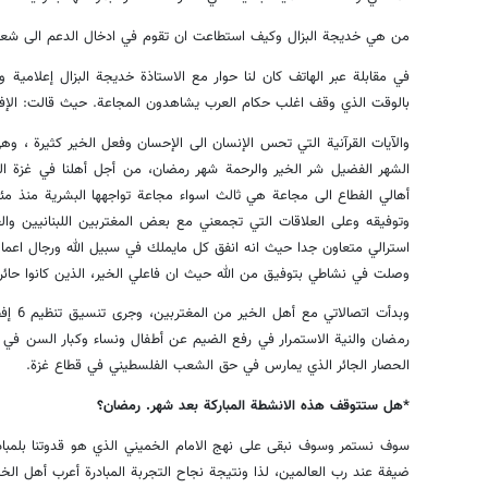
من هي خديجة البزال وكيف استطاعت ان تقوم في ادخال الدعم الى شع
في مقابلة عبر الهاتف كان لنا حوار مع الاستاذة خديجة البزال إعلامية
بالوقت الذي وقف اغلب حكام العرب‏ يشاهدون المجاعة. حيث قالت: الإفط
والآيات القرآنية التي تحس الإنسان الى الإحسان وفعل الخير كثيرة ، وهي
الشهر الفضيل شر الخير والرحمة شهر رمضان، من أجل أهلنا في غزة ال
أهالي الفطاع الى مجاعة هي ثالث اسواء مجاعة تواجهها البشرية منذ مئ
وتوفيقه وعلى العلاقات التي تجمعني مع بعض المغتربين اللبنانيين و
استرالي متعاون جدا حيث انه انفق كل مايملك في سبيل الله ورجال اعما
وصلت في نشاطي بتوفيق من الله حيث ان فاعلي الخير، الذين كانوا حائر
وبدأت 
رمضان والنية الاستمرار في رفع الضيم عن أطفال ونساء وكبار السن في 
الحصار الجائر الذي يمارس في حق الشعب الفلسطيني في قطاع غزة.
*هل ستتوقف هذه الانشطة المباركة بعد شهر. رمضان؟
سوف نستمر وسوف نبقى على نهج الامام الخميني الذي هو قدوتنا بلمبادر
ضيفة عند رب العالمين، لذا ونتيجة نجاح التجربة المبادرة أعرب أهل الخي