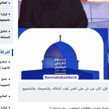
العالم
إيران؛
بالضغوط
تحليل 
المحتلة 
آخر الأخ
جيفري 
للانهيار
بضع ن
الصهيوني
إن كان من دل على الخير ثواب الدلالة، والنصيحة، والتشجيع،
العالم
إيران؛
سانية وتحدت اتفاقيات ‏المطبعين. مع إسرائيل!؟‏