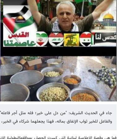
جاء في الحديث الشريف: "من دل على خير؛ فله مثل أجر فاعله" ف
والفاعل للخير ثواب الإنفاق بماله، فهذا يجعلهما شركاء في الخير،
فما هي وقصة الاعلامية لبنانية التي كسرت الحصار، بمواقفهاالبطولية الان