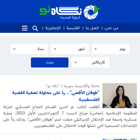
الرؤية الجديدة
الرؤية الجديدة
من نحن
اتصل بنا
الفارسية
الإنجليزية
يوم
شهر
سنة
كاريكاتير
باحثة وأكاديمية سورية لـ "نكاه نو":
“طوفان الأقصى”.. ردّ على محاولة تصفية القضية
الفلسطينية
أطلقت كتائب عز الدين القسام الجناح العسكري لحركة
المقاومة الإسلامية (حماس) صباح السبت 7 أكتوبر/تشرين الأول 2023، عملية
عسكرية واسعة ضد الإحتلال الإسرائيلي حملت اسم "طوفان الأقصى"، وذلك ردّاً على
الإعتداءات المستمرة التي تشنّها قوات الاحتلال على الفلسطينيين.