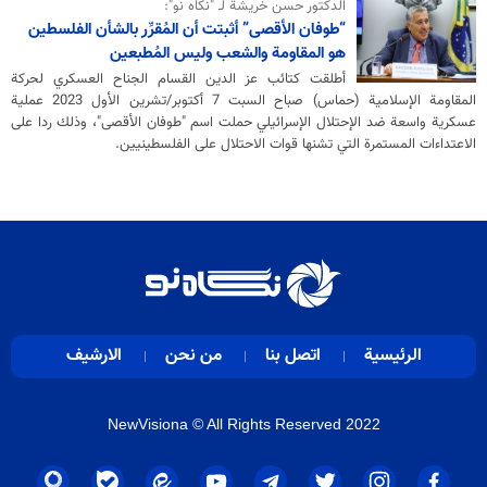
الدكتور حسن خريشة لـ "نكاه نو":
“طوفان الأقصى” أثبتت أن المُقرِّر بالشأن الفلسطين
هو المقاومة والشعب وليس المُطبعين
أطلقت كتائب عز الدين القسام الجناح العسكري لحركة
المقاومة الإسلامية (حماس) صباح السبت 7 أكتوبر/تشرين الأول 2023 عملية
عسكرية واسعة ضد الإحتلال الإسرائيلي حملت اسم "طوفان الأقصى"، وذلك ردا على
الاعتداءات المستمرة التي تشنها قوات الاحتلال على الفلسطينيين.
الرئيسية
اتصل بنا
من نحن
الارشيف
NewVisiona
© All Rights Reserved 2022