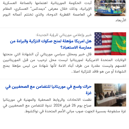
أبدت الحكومة الموريتانية اهتمامها بالصناعة العسكرية
الإيرانية، وذلك خلال معرض “ديمدكس” العسكري، المقام
في العاصمة القطرية الدوحة، والذي تختتم أعماله اليوم
الأربعاء.
خبير وإعلامي موريتاني للرؤية الجديدة:
هل امريكا مؤهلة لمنح صكوك التزكية والبراءة من
ممارسة الاستعباد؟
قال خبير ومحلل سياسي موريتاني أن الشهادة التي منحتها
الولايات المتحدة الامريكية لموريتانيا ليست محل ترحيب من قبل الموريتانيين
انفسهم وليست مقدرة من طرف أبناء الامة لأنها شهادة من ليس مؤهلا بمنح
الشهادة أو من هو فاقد للتزكية اصلا..
حراك واسع في موريتانيا للتضامن مع الصحفيين في
غزة
نظمت الاتحادات والروابط الصحفية والمهنية في موريتانيا
صباح يوم 26 فبراير 2024 ندوة للتضامن مع الصحفيين في
غزة مشفوعة بمسيرة اتجهت صوب مباني الأمم المتحدة في نواكشوط.